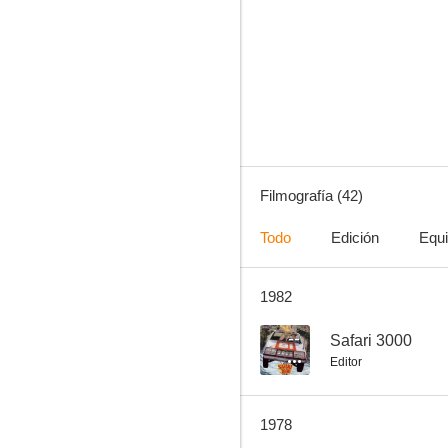
M.A.S.H.
7.2
Filmografía (42)
Todo
Edición
Equ
1982
Retorno al pasado
6.0
--
Safari 3000
Editor
1978