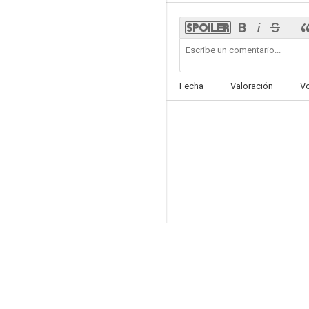
Un extraño dentro de mí
Fecha
Valoración
V
--
They Call It Murder
--