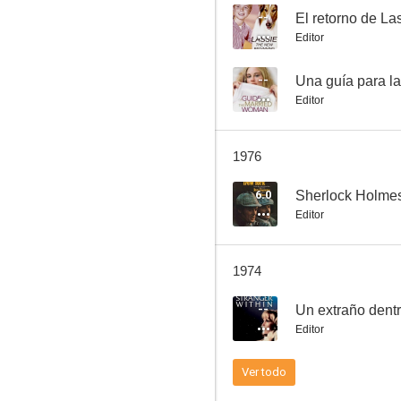
--
El retorno de La
Editor
El extravagante doctor Dolittle
--
Una guía para l
Editor
--
1976
6.0
Sherlock Holme
Editor
1974
El retorno de Lassie
--
Un extraño dent
--
Editor
Ver todo