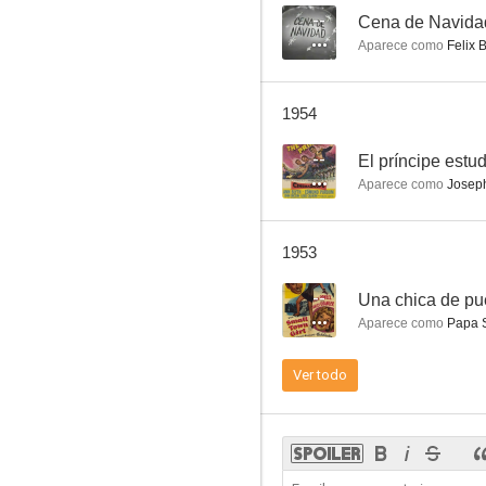
--
Cena de Navida
Aparece como
Felix 
El príncipe estudiante
1954
--
--
El príncipe estu
Aparece como
Josep
1953
--
Una chica de pu
Aparece como
Papa 
Sugarfoot
Ver todo
--