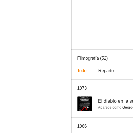
Yanqui Dandy
4.5
Filmografía (52)
Todo
Reparto
1973
Cena de Navidad
--
--
El diablo en la 
Aparece como
George 
1966