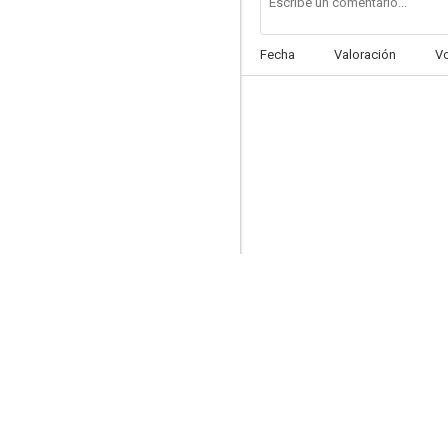
Fecha
Valoración
V
The Daughter of Rosie O'Grady
--
Linda muñequita
--