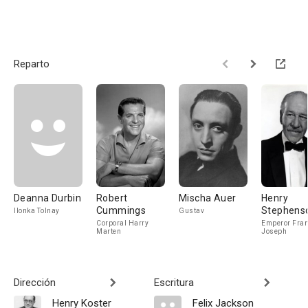
Reparto
Deanna Durbin
Robert
Mischa Auer
Henry
Cummings
Stephens
Ilonka Tolnay
Gustav
Corporal Harry
Emperor Fra
Marten
Joseph
Dirección
Escritura
Henry Koster
Felix Jackson