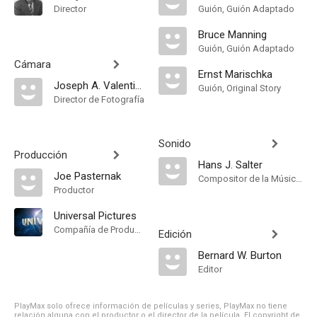
Director
Guión, Guión Adaptado
Bruce Manning
Guión, Guión Adaptado
Cámara
Ernst Marischka
Joseph A. Valentine
Guión, Original Story
Director de Fotografía
Sonido
Producción
Hans J. Salter
Joe Pasternak
Compositor de la Música Original, Música
Productor
Universal Pictures
Compañía de Produccion
Edición
Bernard W. Burton
Editor
PlayMax solo ofrece información de películas y series, PlayMax no tiene
relación alguna con el productor o el director de la película. El copyright de