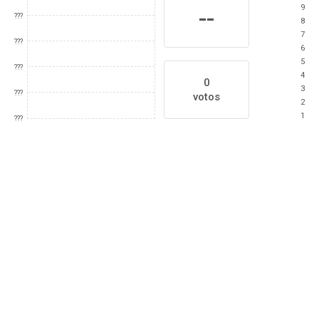
9
--
???
8
7
???
6
5
???
4
0
3
???
votos
2
1
???