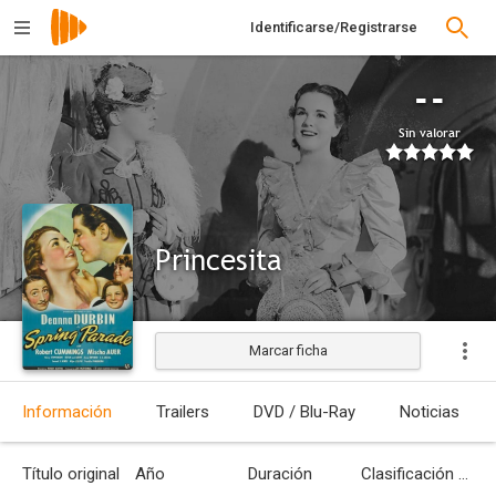
Identificarse/Registrarse
--
Sin valorar
Princesita
Marcar ficha
Estrenada
Información
Trailers
DVD / Blu-Ray
Noticias
Título original
Año
Duración
Clasificación por edades