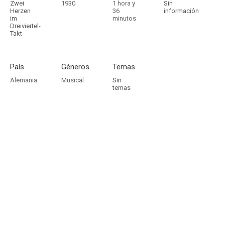
Zwei
1930
1 hora y
Sin
Herzen
36
información
im
minutos
Dreiviertel-
Takt
País
Géneros
Temas
Alemania
Musical
Sin
temas