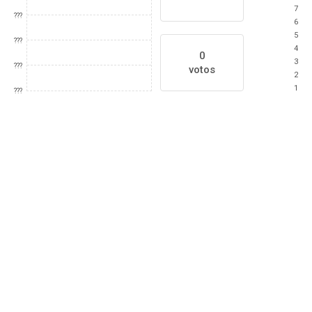
7
???
6
5
???
4
0
3
???
votos
2
1
???