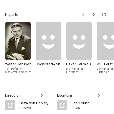
Reparto
Walter Janssen
Oscar Karlweis
Oskar Karlweis
Willi Forst
Toni Hofer - ein
Nicky Mahler -
Vicky Mahler 
Operettenkomponist
Librettist
Librettist
Dirección
Escritura
Géza von Bolváry
Joe Young
Director
Guión