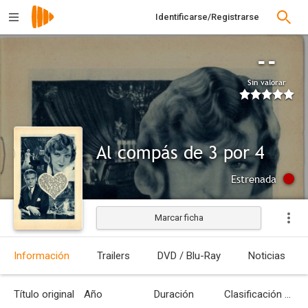
Identificarse/Registrarse
--
Sin valorar
Al compás de 3 por 4
Estrenada
Marcar ficha
Información
Trailers
DVD / Blu-Ray
Noticias
Título original
Año
Duración
Clasificación por edades