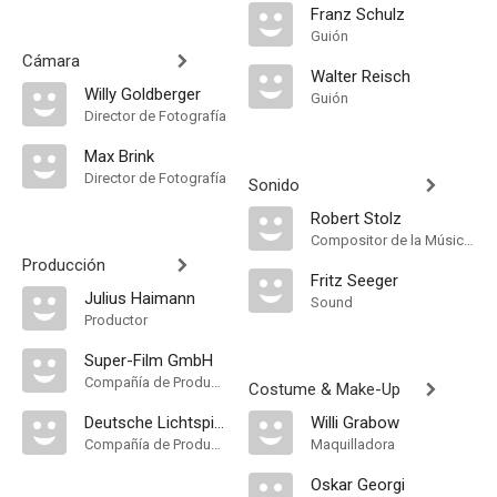
Franz Schulz
Guión
Cámara
Walter Reisch
Willy Goldberger
Guión
Director de Fotografía
Max Brink
Director de Fotografía
Sonido
Robert Stolz
Compositor de la Música Original
Producción
Fritz Seeger
Julius Haimann
Sound
Productor
Super-Film GmbH
Compañía de Produccion
Costume & Make-Up
Deutsche Lichtspiel-Syndikat
Willi Grabow
Compañía de Produccion
Maquilladora
Oskar Georgi