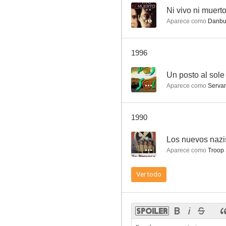
--
Ni vivo ni muert
Aparece como
Danbur
¿Vencedores o vencidos? (El juicio de Nuremberg)
1996
7.6
--
Un posto al sole
Aparece como
Servant
1990
--
Los nuevos nazi
Aparece como
Troop 
Solo ante el peligro
Ver todo
10