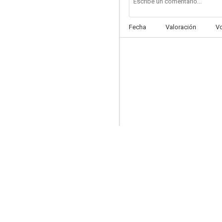
Fecha
Valoración
V
Mis problemas con las mujeres
10
La máscara de hierro
8.6