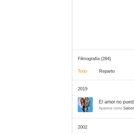
Una noche en la ópera
8.2
Filmografía (284)
Todo
Reparto
2019
Eva al desnudo
7.9
--
El amor no pued
Aparece como
Saloon
2002