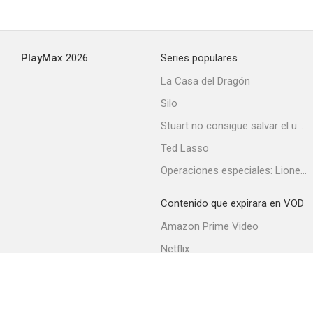
Topaz
PlayMax
2026
Series populares
6.3
La Casa del Dragón
Silo
Stuart no consigue salvar el universo
Ted Lasso
Operaciones especiales: Lioness
Contenido que expirara en VOD
Chantaje en Broadway
Amazon Prime Video
6.3
Netflix
Filmin
Movistar+