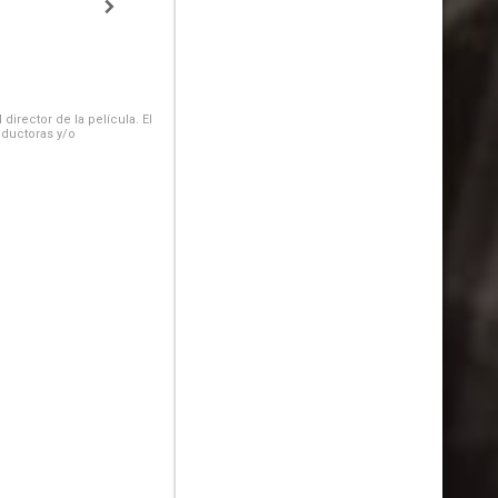
irector de la película. El
oductoras y/o