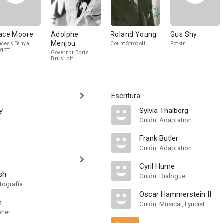
ace Moore
Adolphe
Roland Young
Gus Shy
Menjou
ncess Tanya
Count Strogoff
Potkin
ogoff
Governor Boris
Brusiloff
Escritura
y
Sylvia Thalberg
Guión, Adaptation
Frank Butler
Guión, Adaptation
Cyril Hume
rsh
Guión, Dialogue
tografía
Oscar Hammerstein II
n
Guión, Musical, Lyricist
pher