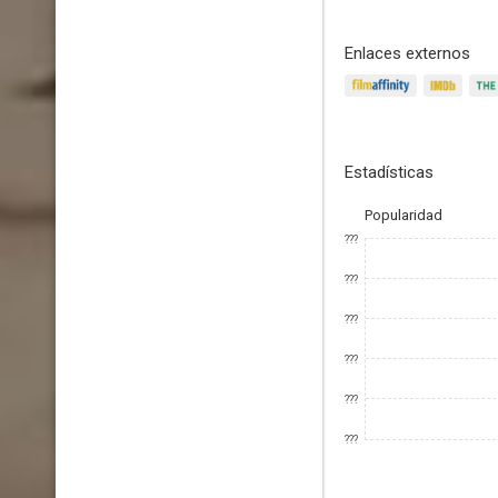
Enlaces externos
Estadísticas
Popularidad
???
???
???
???
???
???