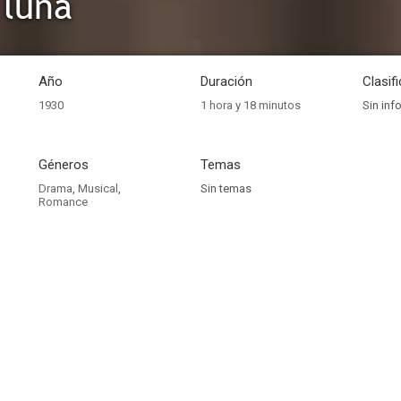
 luna
Año
Duración
Clasif
1930
1 hora y 18 minutos
Sin inf
Géneros
Temas
Drama
,
Musical
,
Sin temas
Romance