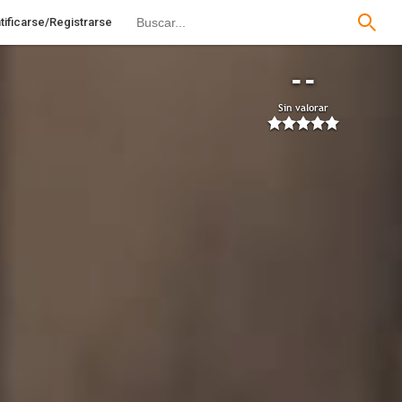
tificarse/Registrarse
--
Sin valorar