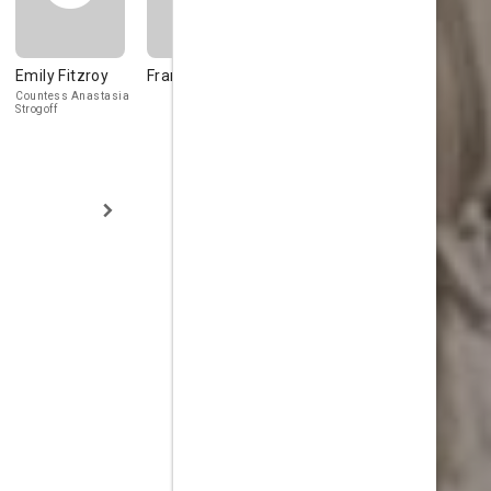
Emily Fitzroy
Frankie Genardi
Tyler Brooke
John Carro
Countess Anastasia
Gossipy Passenger
Russian Soldie
Strogoff
on Ship
Ship