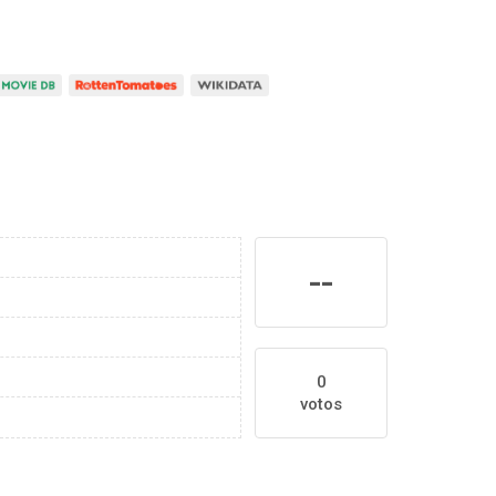
--
0
votos