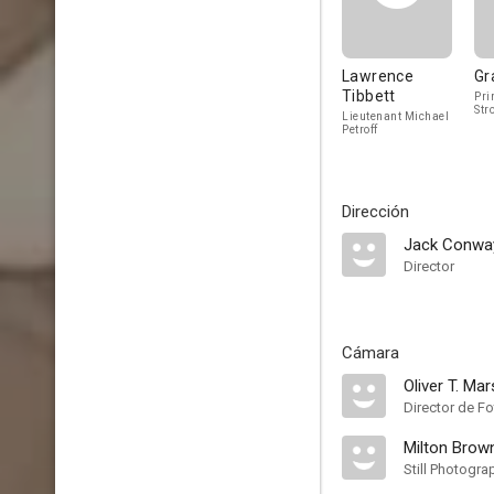
Lawrence
Gr
Tibbett
Pri
Str
Lieutenant Michael
Petroff
Dirección
Jack Conwa
Director
Cámara
Oliver T. Ma
Director de Fo
Milton Brow
Still Photogra