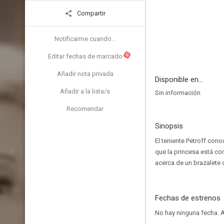
Compartir
Notificarme cuando...
N
Editar fechas de marcado
Añadir nota privada
Disponible en...
Añadir a la lista/s
Sin información
Recomendar
Sinopsis
El teniente Petroff cono
que la princesa está co
acerca de un brazalete qu
Fechas de estrenos
No hay ninguna fecha.
A