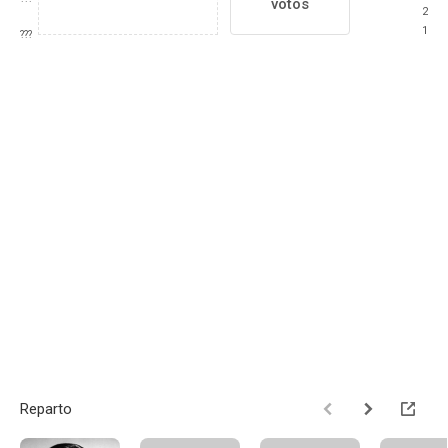
votos
2
1
???
Reparto