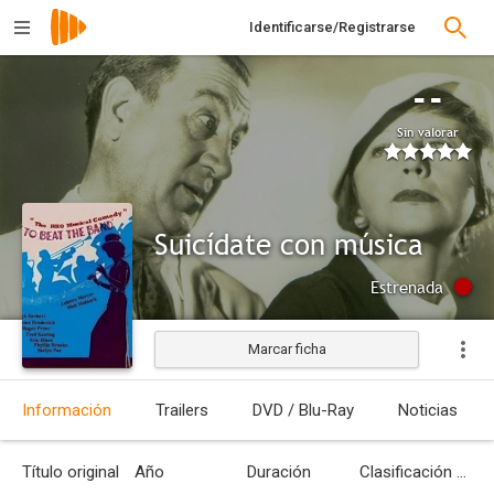
Identificarse/Registrarse
--
Sin valorar
Suicídate con música
Estrenada
Marcar ficha
Información
Trailers
DVD / Blu-Ray
Noticias
Título original
Año
Duración
Clasificación por edades