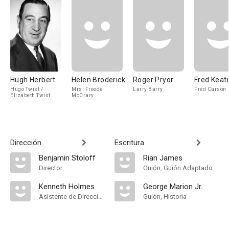
Hugh Herbert
Helen Broderick
Roger Pryor
Fred Keat
Hugo Twist /
Mrs. Freeda
Larry Barry
Fred Carson
Elizabeth Twist
McCrary
Dirección
Escritura
Benjamin Stoloff
Rian James
Director
Guión, Guión Adaptado
Kenneth Holmes
George Marion Jr.
Asistente de Dirección
Guión, Historia