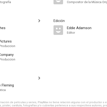
tografía
Compositor de la Música Orig
Edición
hes
Eddie Adamson
Editor
ictures
Produccion
Company
Produccion
e Fleming
stica
ación de películas y series, PlayMax no tiene relación alguna con el productor o el d
, póster, carátula, fotografías y/o cubiertas pertenece a sus respectivos autores, pr