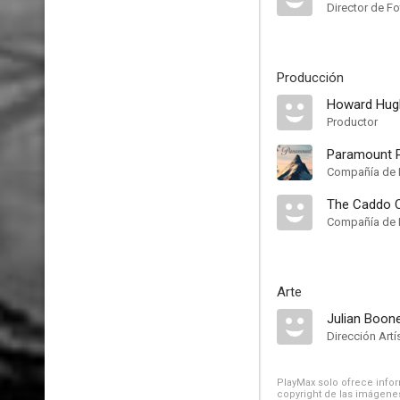
Director de Fo
Producción
Howard Hug
Productor
Paramount P
Compañía de 
The Caddo 
Compañía de 
Arte
Julian Boon
Dirección Artí
PlayMax solo ofrece inform
copyright de las imágenes