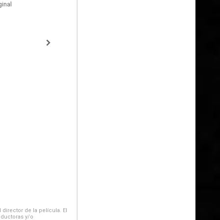
inal
irector de la película. El
oductoras y/o