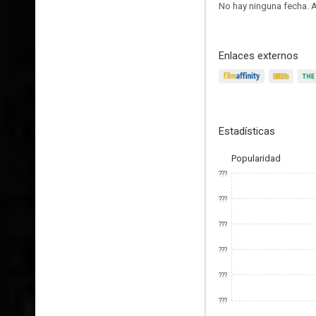
No hay ninguna fecha.
A
Enlaces externos
Estadísticas
Popularidad
???
???
???
???
???
???