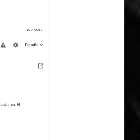
España
Academia. El