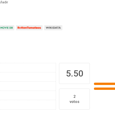
ñadir
5.50
2
votos