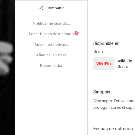
Compartir
Notificarme cuando...
N
Editar fechas de marcado
Disponible en...
Añadir nota privada
Gratis
Añadir a la lista/s
WikiFlix
Recomendar
Gratis:
Sinopsis
Cine negro. Estuvo nomi
protagonista es el cap
Fechas de estrenos