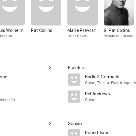
uis Wolheim
Pat Collins
Marie Prevost
G. Pat Collins
k Scarsi
Helen Hayes
Patrolman Johnson
Escritura
tone
Bartlett Cormack
Guión, Theatre Play, Adaptati
Del Andrews
Dirección
Guión
Sonido
Robert Israel