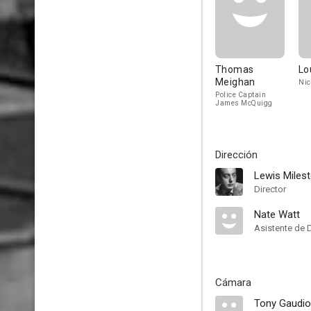
Thomas
Lo
Meighan
Nic
Police Captain
James McQuigg
Dirección
Lewis Miles
Director
Nate Watt
Asistente de 
Cámara
Tony Gaudio