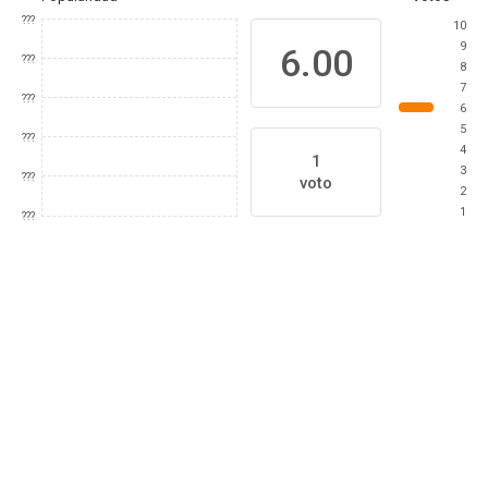
???
10
9
6.00
???
8
7
???
6
5
???
4
1
3
???
voto
2
1
???