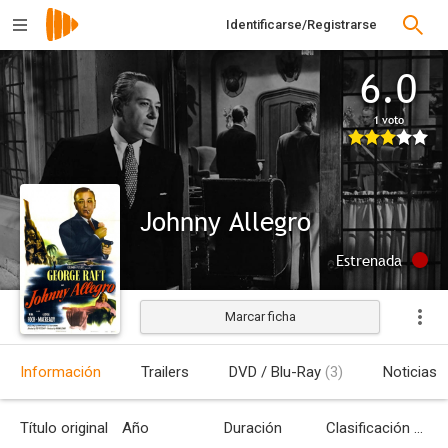
Identificarse/Registrarse
6.0
1 voto
Johnny Allegro
Estrenada
Marcar ficha
Información
Trailers
DVD / Blu-Ray
(3)
Noticias
Título original
Año
Duración
Clasificación por edades