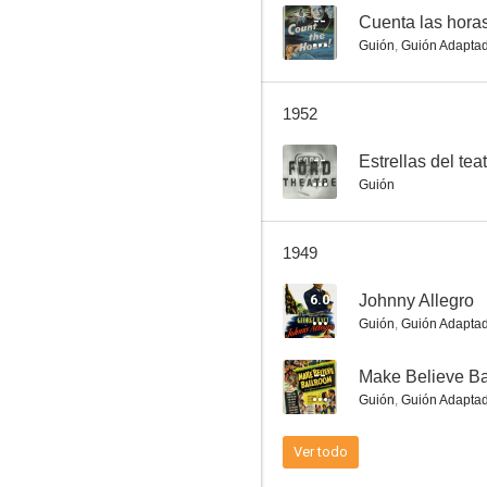
--
Cuenta las hora
Guión
,
Guión Adapta
Tillie the Toiler
1952
--
--
Estrellas del tea
Guión
1949
6.0
Johnny Allegro
Guión
,
Guión Adapta
Condemned to Live
--
Make Believe Ba
Guión
,
Guión Adapta
Ver todo