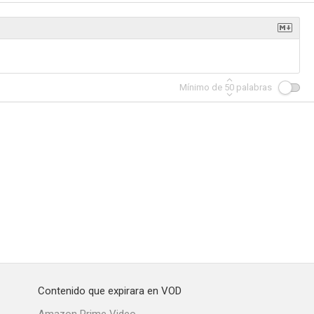
Mínimo de
50
palabras
Contenido que expirara en VOD