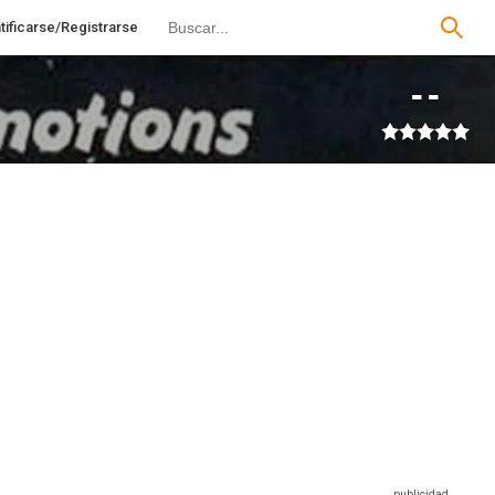
tificarse/Registrarse
--