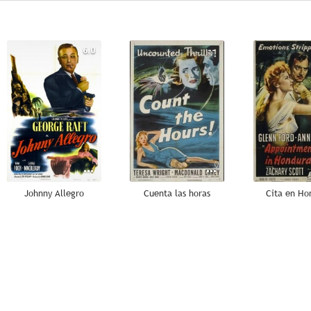
6.0
--
Johnny Allegro
Cuenta las horas
Cita en Ho
--
--