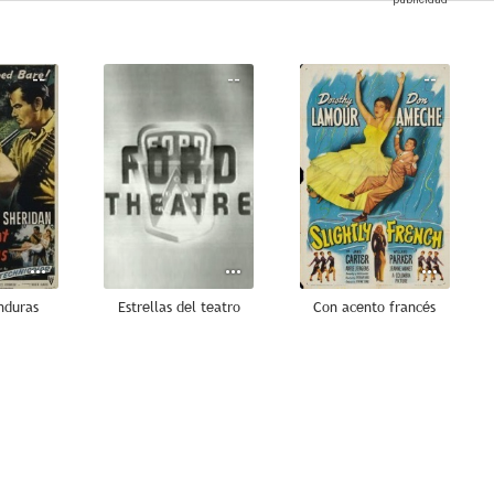
--
--
--
nduras
Estrellas del teatro
Con acento francés
--
--
--