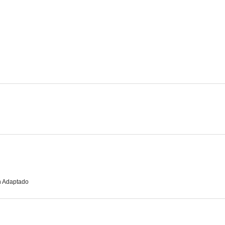
Tío Willie
Casanova aventurero
Bury Me 
--
--
Meet the Stewarts
Blondie for Victory
Shut My Bi
--
--
n Adaptado