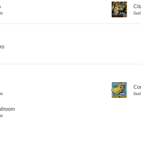
s
--
Cit
do
Gui
Blondie Plays Cupid
Saga of Death Valley
Safety in 
--
--
tro
--
Con
do
Gui
La condesa de Montecristo
A la luz del candelabro
llroom
do