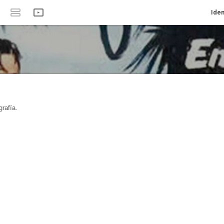
Iden
rafía.