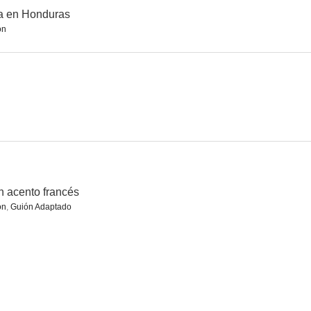
a en Honduras
ón
Numbers
Walking Down Broadway
Ride, Ranger, Ride
 acento francés
ón
,
Guión Adaptado