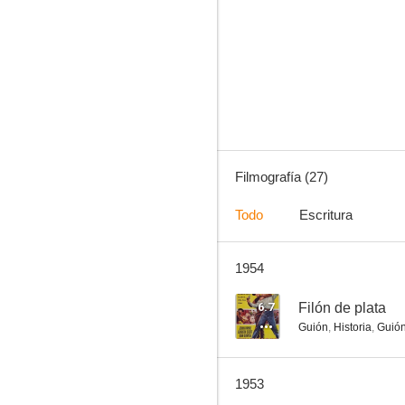
Make Believe Ballroom
--
Filmografía (27)
Todo
Escritura
1954
Nine Girls
--
6.7
Filón de plata
Guión
,
Historia
,
Guió
1953