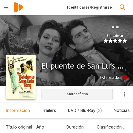
Identificarse/Registrarse
--
Sin valorar
El puente de San Luis Rey
Estrenada
Marcar ficha
Información
Trailers
DVD / Blu-Ray
(2)
Noticias
Título original
Año
Duración
Clasificación por edades