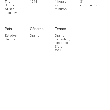
The
1944
1 hora y
Sin
Bridge
47
información
of San
minutos
Luis Rey
País
Géneros
Temas
Estados
Drama
Drama
Unidos
romántico
,
Histórico
,
Siglo
XVIII