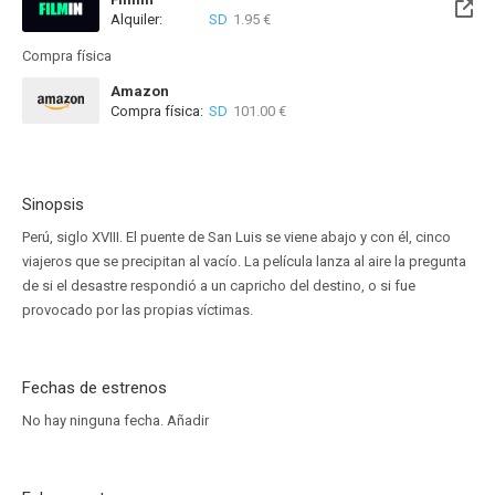
Alquiler:
SD
1.95 €
Disponible hasta el Mar, 06 Oct 2026 (Queda 1 mes)
Compra física
Amazon
Compra física:
SD
101.00 €
Sinopsis
Perú, siglo XVIII. El puente de San Luis se viene abajo y con él, cinco
viajeros que se precipitan al vacío. La película lanza al aire la pregunta
de si el desastre respondió a un capricho del destino, o si fue
provocado por las propias víctimas.
Fechas de estrenos
No hay ninguna fecha.
Añadir