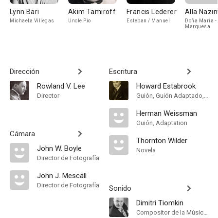
Lynn Bari
Akim Tamiroff
Francis Lederer
Alla Nazi
Michaela Villegas
Uncle Pio
Esteban / Manuel
Doña Maria -
Marquesa
Dirección
Escritura
Rowland V. Lee
Howard Estabrook
Director
Guión, Guión Adaptado, Adaptation
Herman Weissman
Guión, Adaptation
Cámara
Thornton Wilder
John W. Boyle
Novela
Director de Fotografía
John J. Mescall
Director de Fotografía
Sonido
Dimitri Tiomkin
Compositor de la Música Original