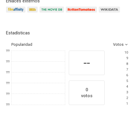
Enlaces externos
Estadísticas
Popularidad
Votos
???
10
9
--
???
8
7
???
6
5
???
4
0
3
???
votos
2
1
???