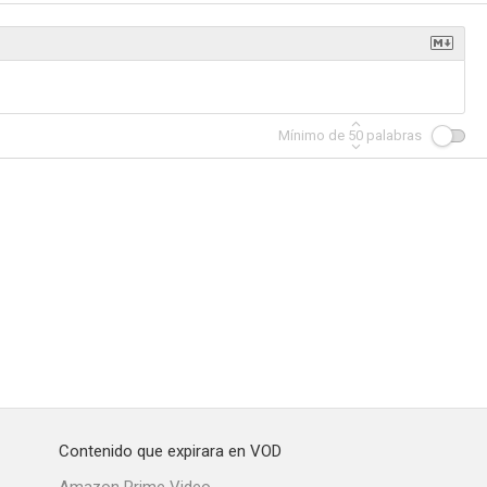
Mínimo de
50
palabras
Contenido que expirara en VOD