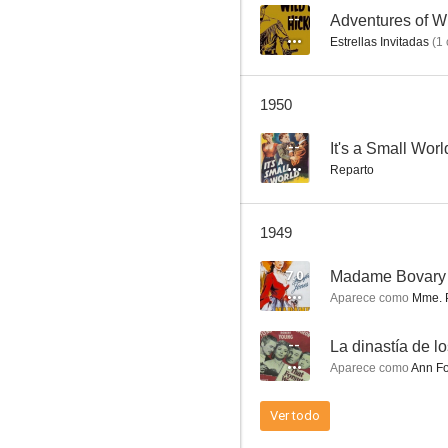
--
Adventures of Wi
Estrellas Invitadas
(
1
Aventura
1950
--
--
It's a Small Worl
Reparto
1949
7.0
Madame Bovary
Aparece como
Mme. P
Over the Hill to the Poorhouse
--
La dinastía de l
Aparece como
Ann Fo
Ver todo