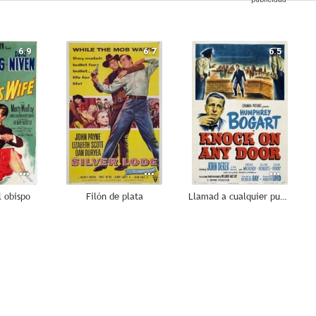
6.9
6.7
6.5
l obispo
Filón de plata
Llamad a cualquier puerta
--
--
--