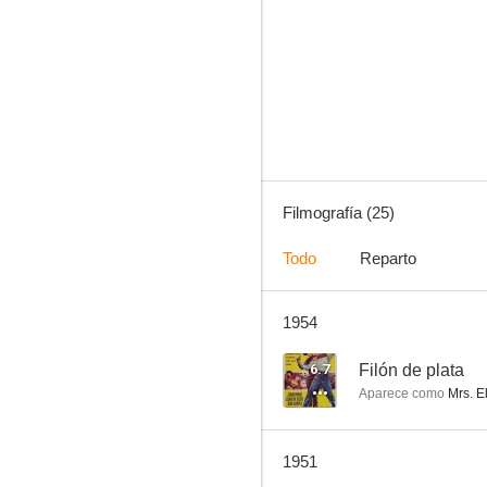
Aventura
--
Filmografía (25)
Todo
Reparto
1954
Bride for Sale
--
6.7
Filón de plata
Aparece como
Mrs. 
1951