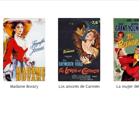
7.0
7.0
Madame Bovary
Los amores de Carmen
La mujer de
5.0
--