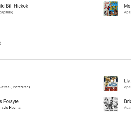
ld Bill Hickok
--
Me
capítulo
)
Apa
El puente de San Luis Rey
Hey, Pop!
Crimen y c
d
6.5
Lla
etree (uncredited)
Apa
os Forsyte
--
Bri
rsyte Heyman
Apa