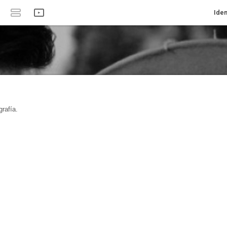
Iden
rafía.