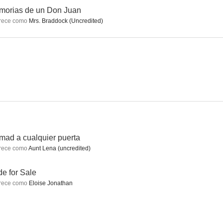
morias de un Don Juan
rece como
Mrs. Braddock (Uncredited)
astigo
Eradicating Aunty
King Lear
mad a cualquier puerta
rece como
Aunt Lena (uncredited)
de for Sale
rece como
Eloise Jonathan