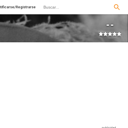
tificarse/Registrarse
--