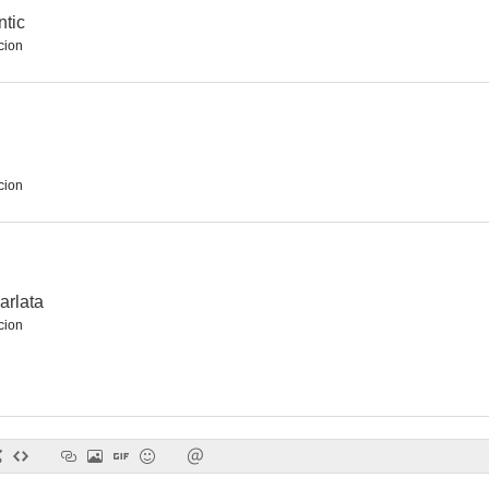
ntic
cion
El puente de San Luis Rey
Aguas turbias
cion
arlata
cion