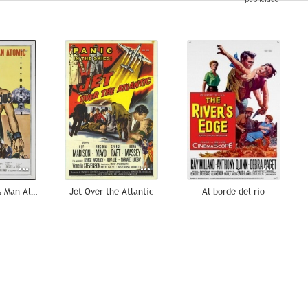
--
--
--
Most Dangerous Man Alive
Jet Over the Atlantic
Al borde del río
--
--
--