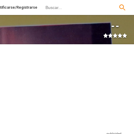
tificarse/Registrarse
--