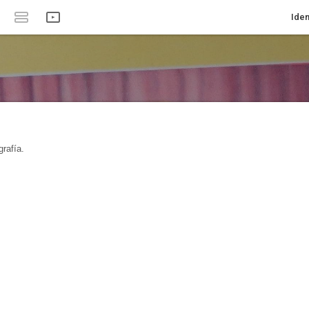
Iden
rafía.