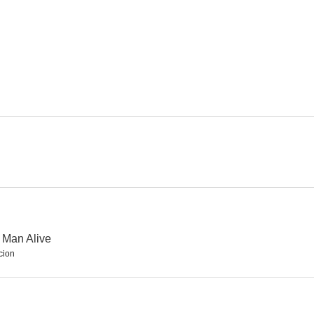
Huida a Birmania
Pasión
Cuenta las
--
--
Johnny One-Eye
Arrostrando la muerte
Destinos cr
--
--
 Man Alive
cion