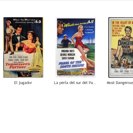
6.0
4.0
El jugador
La perla del sur del Pacífico
--
--