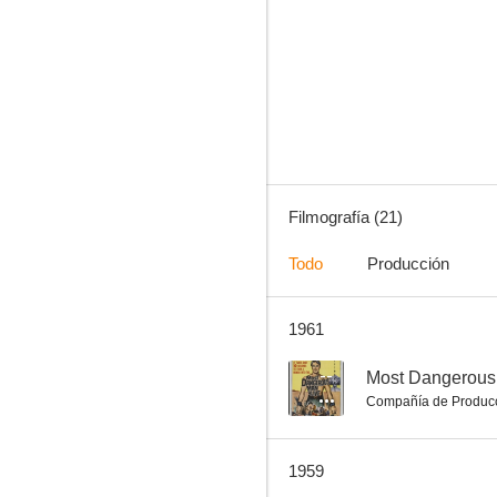
Ligeramente escarlata
--
Filmografía (21)
Todo
Producción
1961
My Outlaw Brother
--
--
Most Dangerous
Compañía de Produc
1959