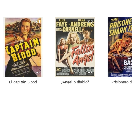
7.1
7.0
El capitán Blood
¿Ángel o diablo?
Prisionero d
6.1
6.0