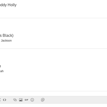
uddy Holly
Un gran hombre
The Beloved Brat
Redenc
--
--
s Black)
 Jackson
n
iah
Wild Poses
Hook and Ladder
The Stolen