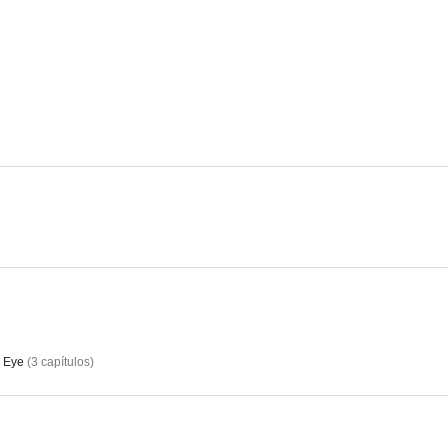
La venganza de Frank James
Huckleberry Finn
--
--
Emergencia
The Burning Cross
--
--
 Eye
(
3
capítulos
)