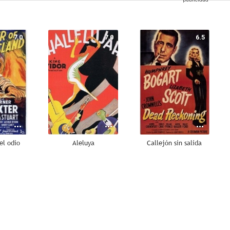
7.0
7.0
6.5
el odio
Aleluya
Callejón sin salida
5.7
--
--