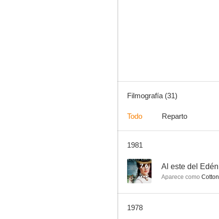
Jezabel
--
Filmografía (31)
Todo
Reparto
1981
Hawkins
--
7.6
Al este del Edén
Aparece como
Cotton
1978