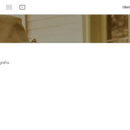
Iden
rafía.