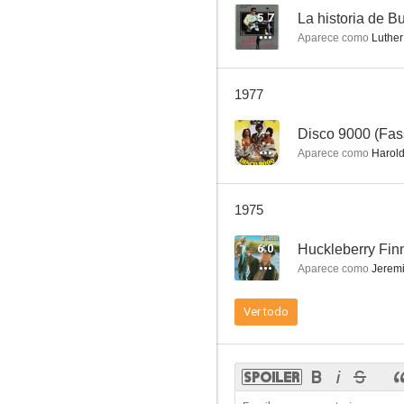
5.7
La historia de B
Aparece como
Luther
Camino hacia el Sur
1977
--
--
Disco 9000 (Fas
Aparece como
Harold
1975
6.0
Huckleberry Fin
Aparece como
Jerem
El chico millonario
Ver todo
--