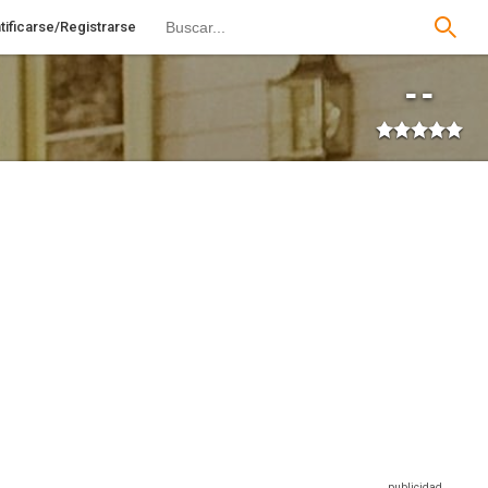
tificarse/Registrarse
--