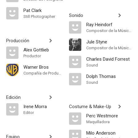
Pat Clark
Sonido
Still Photographer
Ray Heindorf
Compositor de la Música Original, Música
Producción
Jule Styne
Compositor de la Música Original, Songs
Alex Gottlieb
Productor
Charles David Forrest
Sound
Warner Bros
Compañía de Produccion
Dolph Thomas
Sound
Edición
Irene Morra
Costume & Make-Up
Editor
Perc Westmore
Maquilladora
Milo Anderson
Equipo