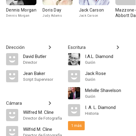
Dennis Morgan
Doris Day
Jack Carson
Mazzone
Abbott Da
Dennis Morgan
Judy Adams
Jack Carson
Dirección
Escritura
David Butler
I.A.L. Diamond
Director
Guión
Jean Baker
Jack Rose
Script Supervisor
Guión
Melville Shavelson
Guión
Cámara
I. A. L. Diamond
Wilfred M. Cline
Historia
Director de Fotografía
1 más
Wilfrid M. Cline
Director de Fotografía