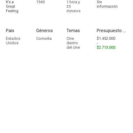
It's a
1949
1 hora y
Sin
Great
25
información
Feeling
minutos
País
Géneros
Temas
Presupuesto - Ingresos
Estados
Comedia
Cine
$1.452.000
Unidos
dentro
-
del cine
$2.713.000