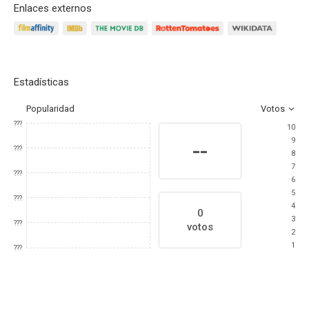
Enlaces externos
Estadísticas
Popularidad
Votos
???
10
9
--
???
8
7
???
6
5
???
4
0
3
???
votos
2
1
???