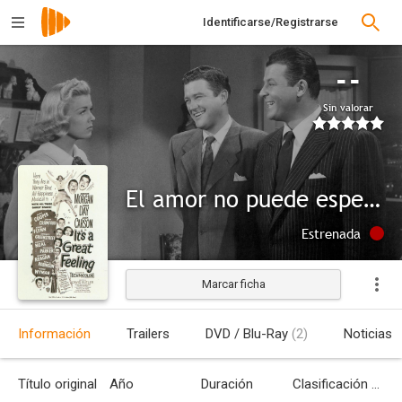
Identificarse/Registrarse
--
Sin valorar
El amor no puede esperar
Estrenada
Marcar ficha
Información
Trailers
DVD / Blu-Ray
(2)
Noticias
Título original
Año
Duración
Clasificación por edades