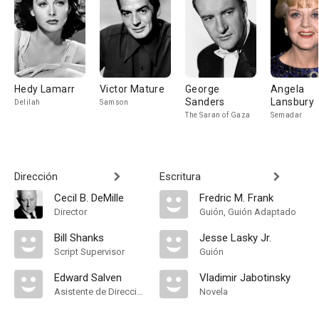
Hedy Lamarr
Victor Mature
George
Angela
Sanders
Lansbury
Delilah
Samson
The Saran of Gaza
Semadar
Dirección
Escritura
Cecil B. DeMille
Fredric M. Frank
Director
Guión, Guión Adaptado
Bill Shanks
Jesse Lasky Jr.
Script Supervisor
Guión
Edward Salven
Vladimir Jabotinsky
Asistente de Dirección
Novela