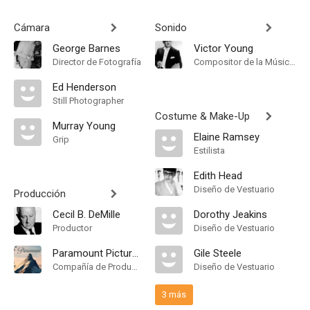
Cámara
Sonido
George Barnes
Victor Young
Director de Fotografía
Compositor de la Música Original
Ed Henderson
Still Photographer
Costume & Make-Up
Murray Young
Elaine Ramsey
Grip
Estilista
Edith Head
Diseño de Vestuario
Producción
Cecil B. DeMille
Dorothy Jeakins
Productor
Diseño de Vestuario
Paramount Pictures
Gile Steele
Compañía de Produccion
Diseño de Vestuario
3 más