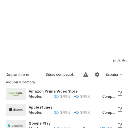
Disponible en...
Sitios compatibles
España
Alquiler y Compra
Amazon Prime Video Store
Alquiler:
SD
3.99 €
HD
3.99 €
Compra:
SD
7
Apple iTunes
Alquiler:
SD
3.99 €
HD
3.99 €
Compra:
SD
7
Google Play