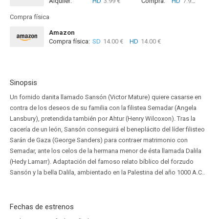
Alquiler:
HD
3.99 €
Compra:
HD
7.99 €
Compra física
Amazon
Compra física:
SD
14.00 €
HD
14.00 €
Sinopsis
Un fornido danita llamado Sansón (Victor Mature) quiere casarse en
contra de los deseos de su familia con la filistea Semadar (Angela
Lansbury), pretendida también por Ahtur (Henry Wilcoxon). Tras la
cacería de un león, Sansón conseguirá el beneplácito del líder filisteo
Sarán de Gaza (George Sanders) para contraer matrimonio con
Semadar, ante los celos de la hermana menor de ésta llamada Dalila
(Hedy Lamarr). Adaptación del famoso relato bíblico del forzudo
Sansón y la bella Dalila, ambientado en la Palestina del año 1000 A.C..
Fechas de estrenos