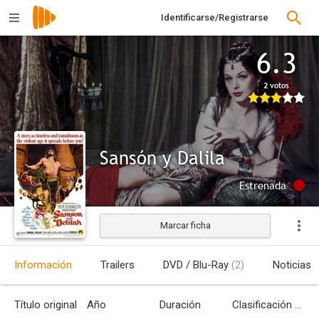
Identificarse/Registrarse
6.3
2 votos
Sansón y Dalila
Estrenada
Marcar ficha
Información
Trailers
DVD / Blu-Ray
(2)
Noticias
Título original
Año
Duración
Clasificación por edades