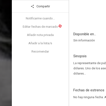
Compartir
Notificarme cuando...
N
Editar fechas de marcado
Disponible en...
Añadir nota privada
Sin información
Añadir a la lista/s
Recomendar
Sinopsis
La representante de pub
dólares. Uno de los ase
dólares...
Fechas de estrenos
No hay ninguna fecha.
A