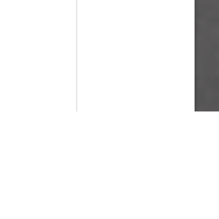
Contenido que expirara en VOD
Amazon Prime Video
Movistar+
Netflix
Filmin
HBO Max