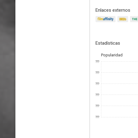
Enlaces externos
Estadísticas
Popularidad
???
???
???
???
???
???