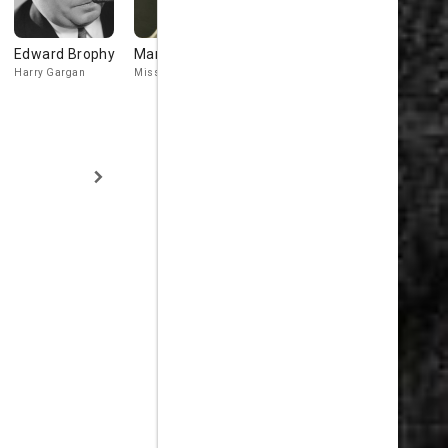
Edward Brophy
Mary Treen
Clem Bevans
Donald
MacBride
Harry Gargan
Miss Tracy
Elmer Frawley
R.L Barclay