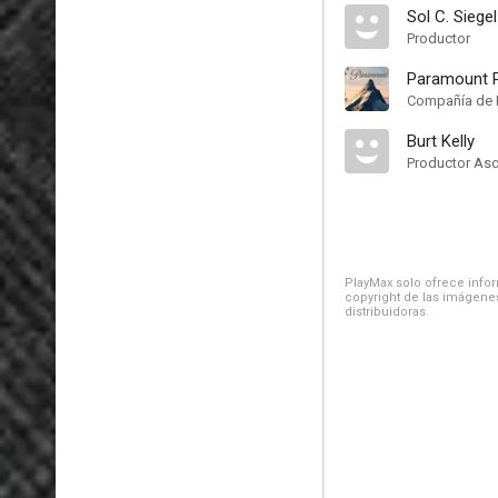
Sol C. Siegel
Productor
Paramount P
Compañía de 
Burt Kelly
Productor As
PlayMax solo ofrece inform
copyright de las imágenes
distribuidoras.