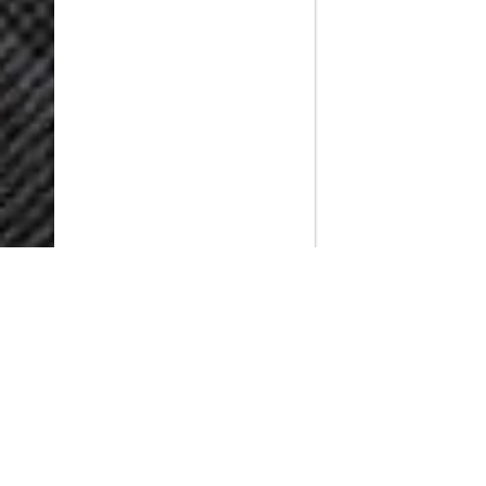
PlayMax
2026
Series populares
La Casa del Dragón
Silo
Stuart no consigue salvar el universo
Ted Lasso
Rick y Morty