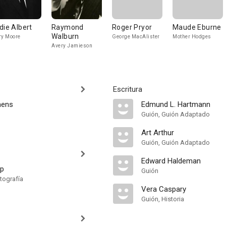
die Albert
Raymond
Roger Pryor
Maude Eburne
Walburn
ry Moore
George MacAlister
Mother Hodges
Avery Jamieson
Escritura
mens
Edmund L. Hartmann
Guión, Guión Adaptado
Art Arthur
Guión, Guión Adaptado
Edward Haldeman
pp
Guión
tografía
Vera Caspary
Guión, Historia