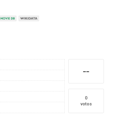
--
0
votos