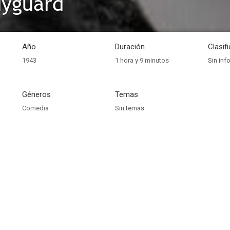
dyguard
Año
Duración
Clasif
1943
1 hora y 9 minutos
Sin inf
Géneros
Temas
Comedia
Sin temas