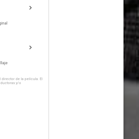
inal
laje
irector de la película. El
oductoras y/o