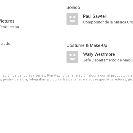
Sonido
Paul Sawtell
ictures
Compositor de la Música Orig
Produccion
ociado
Costume & Make-Up
Wally Westmore
Jefe Departamento de Maquil
ación de películas y series, PlayMax no tiene relación alguna con el productor o el d
, póster, carátula, fotografías y/o cubiertas pertenece a sus respectivos autores, pr