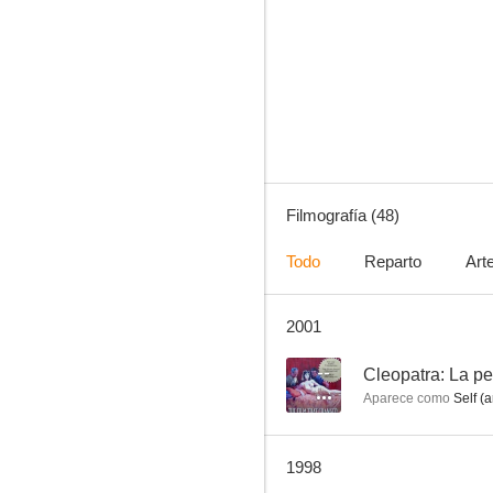
Curtain Call at Cactus Creek
7.6
Filmografía (48)
Todo
Reparto
Art
2001
La ciudad desnuda
7.0
--
Cleopatra: La p
Aparece como
Self (a
1998