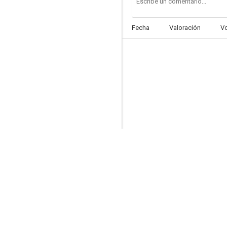
Fecha
Valoración
V
Fuerza bruta
6.0
Al sur del Pacífico
6.0