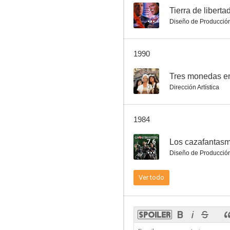
--
Tierra de liberta
Diseño de Producció
Luces de candilejas
1990
6.8
--
Tres monedas en
Dirección Artística
1984
7.6
Los cazafantas
Diseño de Producció
El rey y yo
Ver todo
6.3