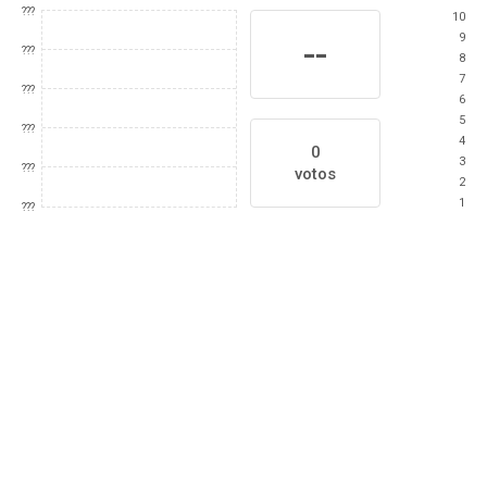
???
10
9
--
???
8
7
???
6
5
???
4
0
3
???
votos
2
1
???