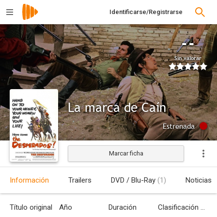
Identificarse/Registrarse
--
Sin valorar
La marca de Caín
Estrenada
Marcar ficha
Información
Trailers
DVD / Blu-Ray
(1)
Noticias
Título original
Año
Duración
Clasificación por edades