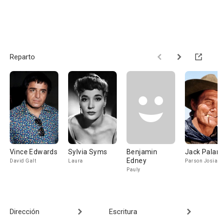
Reparto
Vince Edwards
Sylvia Syms
Benjamin
Jack Pala
Edney
David Galt
Laura
Parson Josia
Pauly
Dirección
Escritura