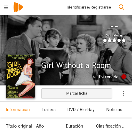
Identificarse/Registrarse
--
Sin valorar
Girl Without a Room
Estrenada
Marcar ficha
Información
Trailers
DVD / Blu-Ray
Noticias
Título original
Año
Duración
Clasificación por edades