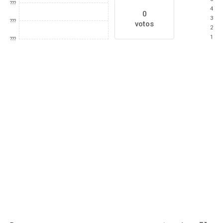
???
4
0
3
???
votos
2
1
???