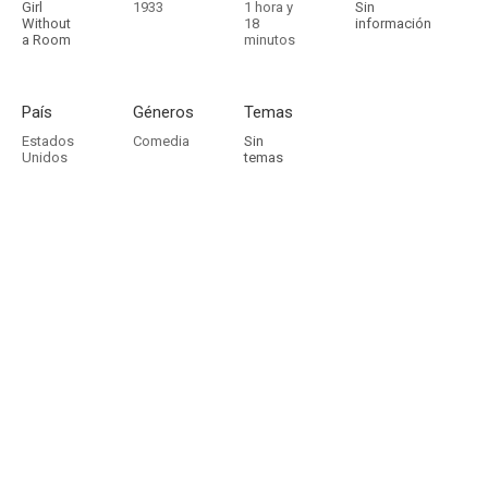
Girl
1933
1 hora y
Sin
Without
18
información
a Room
minutos
País
Géneros
Temas
Estados
Comedia
Sin
Unidos
temas