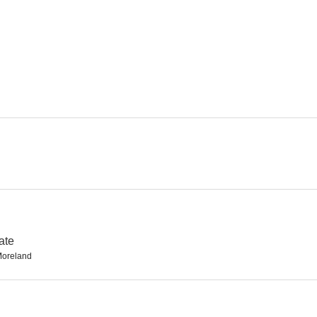
Mi marido está loco
El submarino atómico
El hijo de Mo
3.0
3.0
La casa encantada
Entre esposa y secretaria
The Offshore
--
--
ate
oreland