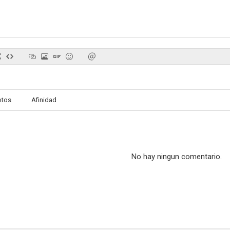
Héroes del mar
The Ape Man
Silent Wi
--
--
otos
Afinidad
No hay ningun comentario.
Sin Town
Man from Headquarters
Corazones e
--
--