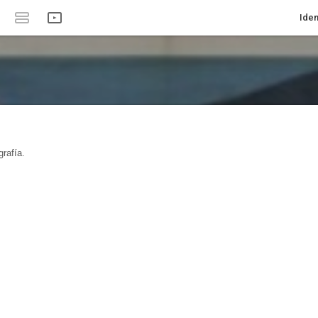
Iden
rafía.