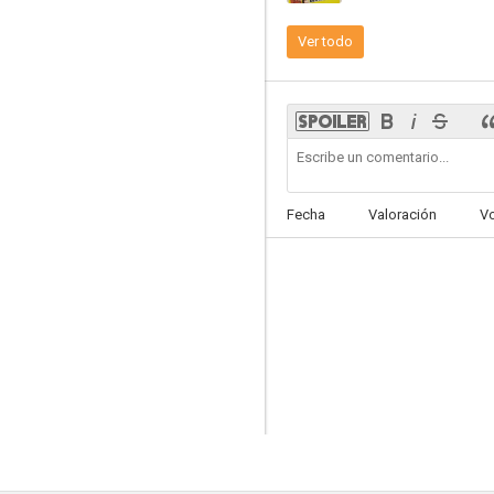
Ver todo
Colt Comrades
--
Fecha
Valoración
V
Entre nosotras
--