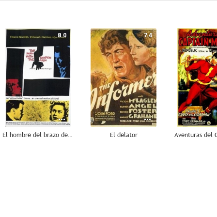
8.0
7.4
El hombre del brazo de oro
El delator
6.5
6.0