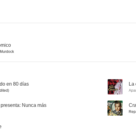
Craig Kennedy, Criminologist
Calling Homicide
Chained fo
--
--
ómico
 Murdock
do en 80 días
--
La 
dited)
Apa
Dillinger, enemigo público nº 1
Algún día volveré
k presenta: Nunca más
--
Cra
--
--
Rep
e