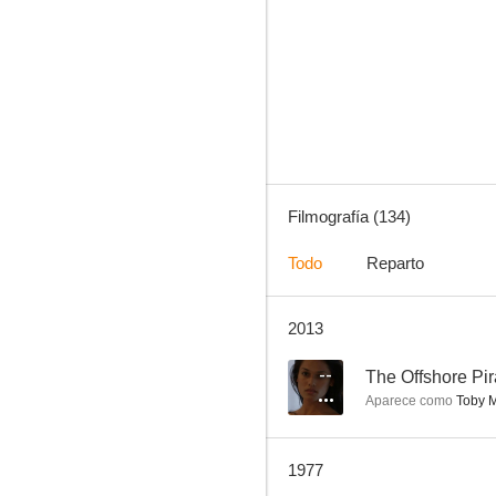
La llave de cristal
4.5
Filmografía (134)
Todo
Reparto
2013
Marineros mareados
--
--
The Offshore Pir
Aparece como
Toby M
1977