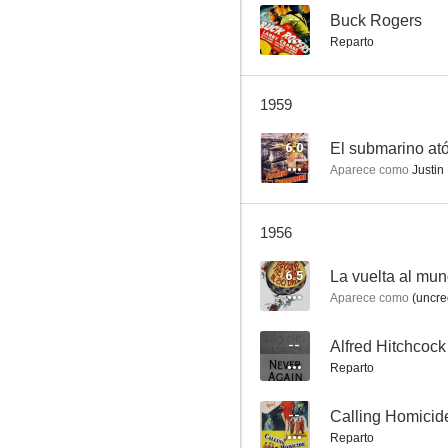
--
Buck Rogers
Reparto
Alfred Hitchcock presenta: Nunca más
1959
--
6.0
El submarino at
Aparece como
Justin
1956
6.5
La vuelta al mun
Aparece como
(uncre
Mi amiga Irma
--
Alfred Hitchcoc
--
Reparto
--
Calling Homicid
Reparto