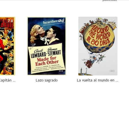
7.0
7.0
6.5
Aventuras del Capitán Maravillas
Lazo sagrado
La vuelta al mundo en 80 días
6.0
6.0
6.0