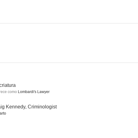
r Life
Sky Liner
You're My Everything
--
--
--
criatura
rece como
Lombardi's Lawyer
The Man Who Walked Alone
A Wave, a WAC and a Marine
El hombre de hierro
ig Kennedy, Criminologist
--
--
--
arto