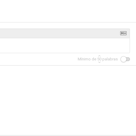
tness
Swing Shift Maisie
Un caballero en la noche
--
--
--
Mínimo de
50
palabras
n llamas
Tía Emma
Wake Island
--
--
--