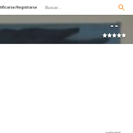
tificarse/Registrarse
--