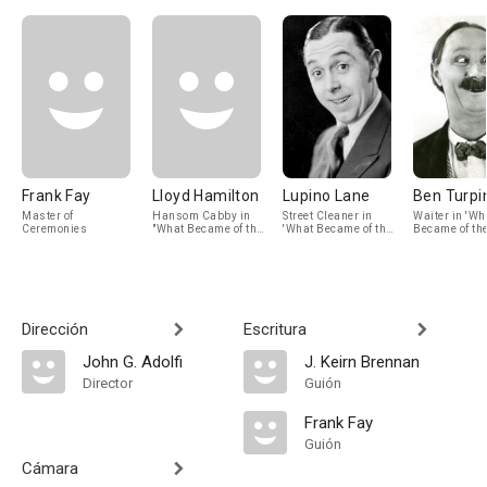
Frank Fay
Lloyd Hamilton
Lupino Lane
Ben Turpi
Master of
Hansom Cabby in
Street Cleaner in
Waiter in 'Wh
Ceremonies
"What Became of the
'What Became of the
Became of th
Floradora Boys"
Floradora Boys'
Floradora Bo
number" / (segment
Number / 'Tramp'
Number
"Recitations") /
Ballet
Soldier (segment
"Rifle Execution")
Dirección
Escritura
John G. Adolfi
J. Keirn Brennan
Director
Guión
Frank Fay
Guión
Cámara