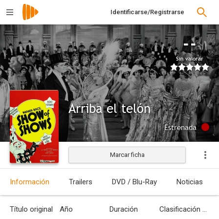
Identificarse/Registrarse
--
Sin valorar
Arriba el telón
Estrenada
Marcar ficha
Información
Trailers
DVD / Blu-Ray
Noticias
Título original
Año
Duración
Clasificación por edades