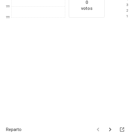
0
3
???
votos
2
1
???
Reparto