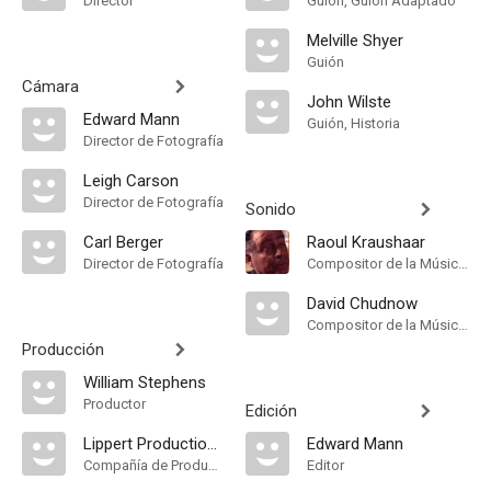
Director
Guión, Guión Adaptado
Melville Shyer
Guión
Cámara
John Wilste
Edward Mann
Guión, Historia
Director de Fotografía
Leigh Carson
Director de Fotografía
Sonido
Carl Berger
Raoul Kraushaar
Director de Fotografía
Compositor de la Música Original, Música
David Chudnow
Compositor de la Música Original
Producción
William Stephens
Productor
Edición
Lippert Productions
Edward Mann
Compañía de Produccion
Editor