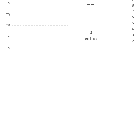
--
???
8
7
???
6
5
???
4
0
3
???
votos
2
1
???