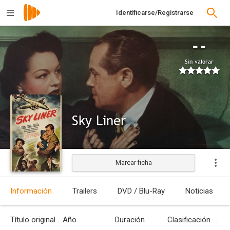
Identificarse/Registrarse
--
Sin valorar
Sky Liner
Marcar ficha
Estrenada
Información
Trailers
DVD / Blu-Ray
Noticias
Título original
Año
Duración
Clasificación por edades