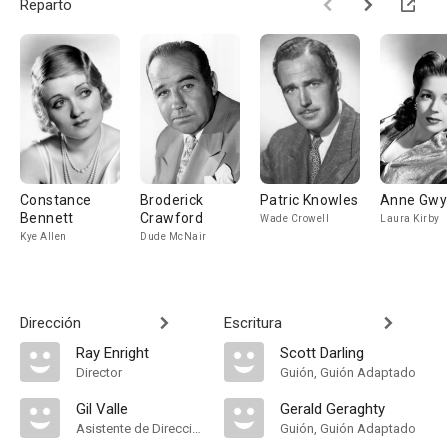
Reparto
Constance
Broderick
Patric Knowles
Anne Gwy
Bennett
Crawford
Wade Crowell
Laura Kirby
Kye Allen
Dude McNair
Dirección
Escritura
Ray Enright
Scott Darling
Director
Guión, Guión Adaptado
Gil Valle
Gerald Geraghty
Asistente de Dirección
Guión, Guión Adaptado