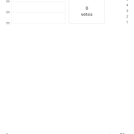
???
4
0
3
???
votos
2
1
???