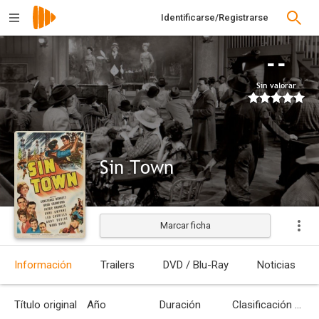
Identificarse/Registrarse
--
Sin valorar
Sin Town
Marcar ficha
Estrenada
Información
Trailers
DVD / Blu-Ray
Noticias
Título original
Año
Duración
Clasificación por edades