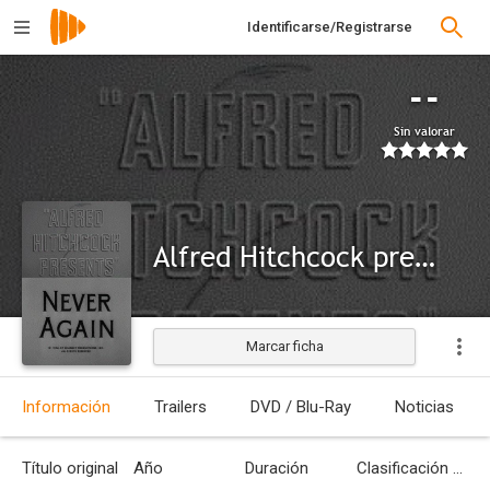
Identificarse/Registrarse
--
Sin valorar
Alfred Hitchcock presenta: Nunca más
Marcar ficha
Información
Trailers
DVD / Blu-Ray
Noticias
Título original
Año
Duración
Clasificación por edades