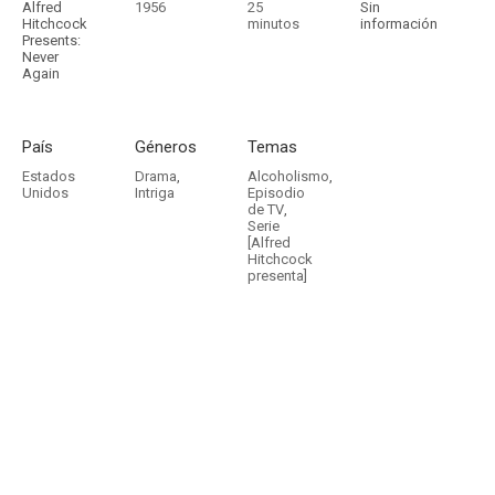
Alfred
1956
25
Sin
Hitchcock
minutos
información
Presents:
Never
Again
País
Géneros
Temas
Estados
Drama
,
Alcoholismo
,
Unidos
Intriga
Episodio
de TV
,
Serie
[Alfred
Hitchcock
presenta]