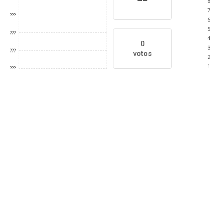
8
7
???
6
5
???
4
0
3
???
votos
2
1
???