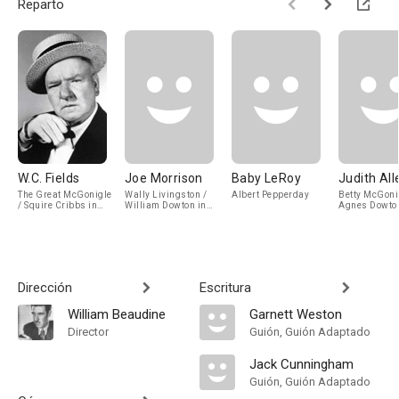
Reparto
W.C. Fields
Joe Morrison
Baby LeRoy
Judith All
The Great McGonigle
Wally Livingston /
Albert Pepperday
Betty McGoni
/ Squire Cribbs in
William Dowton in
Agnes Dowton
'The Drunkard'
'The Drunkard'
'The Drunkard
Dirección
Escritura
William Beaudine
Garnett Weston
Director
Guión, Guión Adaptado
Jack Cunningham
Guión, Guión Adaptado