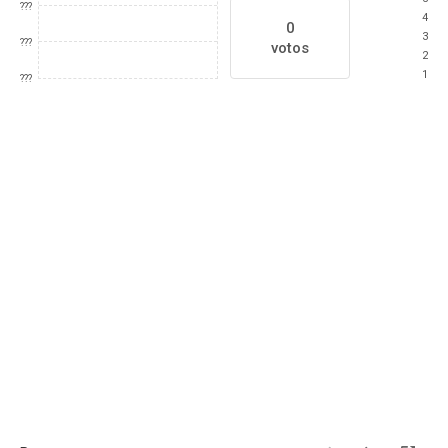
???
4
0
3
???
votos
2
1
???