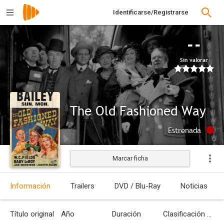
Identificarse/Registrarse
--
Sin valorar
The Old Fashioned Way
Estrenada
Marcar ficha
Información
Trailers
DVD / Blu-Ray
Noticias
Título original
Año
Duración
Clasificación por edades