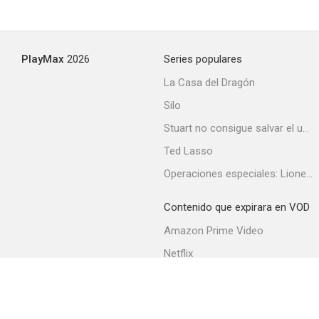
Adventures of Wild Bill Hickok
PlayMax
2026
Series populares
--
La Casa del Dragón
Silo
Stuart no consigue salvar el universo
Ted Lasso
Operaciones especiales: Lioness
Contenido que expirara en VOD
La voz que van a escuchar
Amazon Prime Video
--
Netflix
Filmin
Movistar+