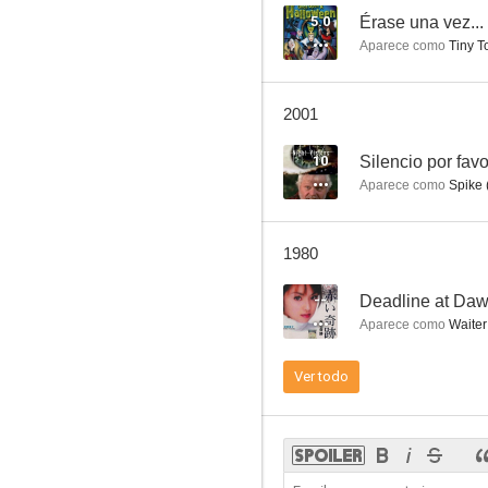
5.0
Érase una vez..
Aparece como
Tiny T
Porky: El cinéfilo
2001
10
10
Silencio por fav
Aparece como
Spike (
1980
--
Deadline at Da
Aparece como
Waiter
Resfríos al por mayor
Ver todo
10