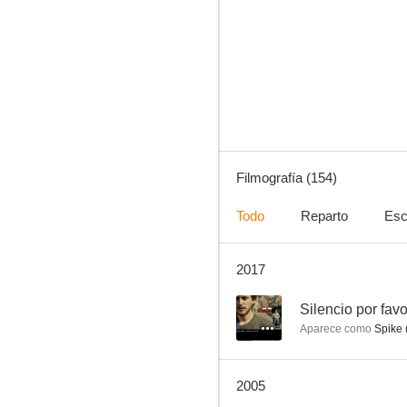
Silencio por favor (Gritos en la noche/Noches de terror)
10
Filmografía (154)
Todo
Reparto
Esc
2017
Pato Donald: ¡Árbol va!
10
--
Silencio por favo
Aparece como
Spike (
2005