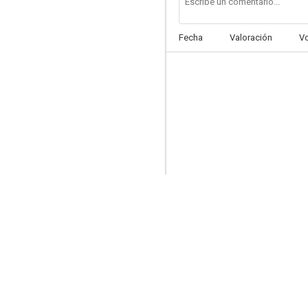
Fecha
Valoración
V
Gloria de un día
9.5
Porky: El Gran Premio de Porky
9.5