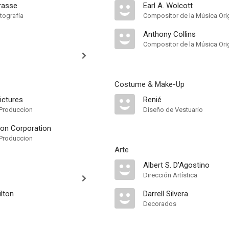
rasse
Earl A. Wolcott
tografía
Compositor de la Música Orig
Anthony Collins
Compositor de la Música Orig
Costume & Make-Up
ictures
Renié
Produccion
Diseño de Vestuario
ion Corporation
Produccion
Arte
Albert S. D'Agostino
Dirección Artística
lton
Darrell Silvera
Decorados