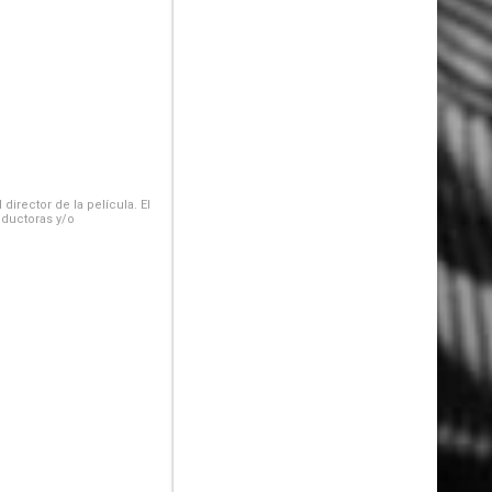
irector de la película. El
oductoras y/o