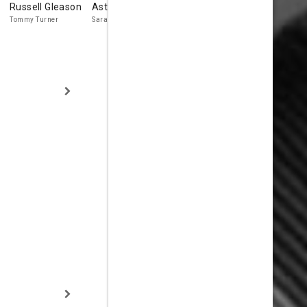
Russell Gleason
Astrid Allwyn
Marie Windsor
Jed Prouty
Tommy Turner
Sara Cochran
Sanderson