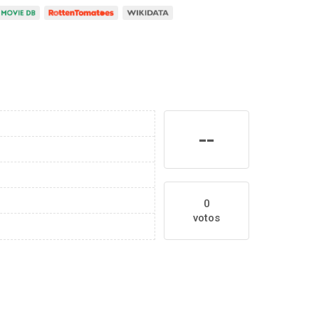
--
0
votos