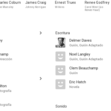
arles Coburn
James Craig
Ernest Truex
Renee Godfrey
on Mansley
Johnny Kerrigan
Wilkins
Carol West (as
Renee Haal)
Escritura
ey
Delmer Daves
Guión, Guión Adaptado
champ
Noel Langley
Dirección
Guión, Guión Adaptado
Clem Beauchamp
Guión
Eric Hatch
lton
Novela
tografía
tografía
Sonido