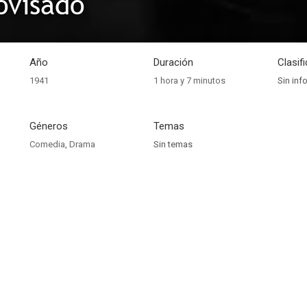
ovisado
Año
Duración
Clasif
1941
1 hora y 7 minutos
Sin inf
Géneros
Temas
Comedia
,
Drama
Sin temas