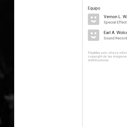
Equipo
Vernon L. W
Special Effec
Earl A. Wolc
Sound Record
PlayMax solo ofrece inform
copyright de las imágenes
distribuidoras.