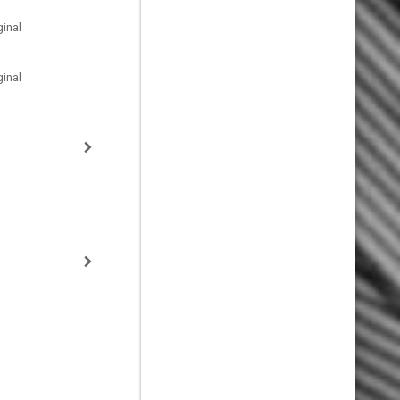
inal
inal