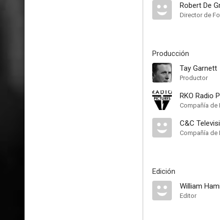
Robert De G
Director de Fo
Producción
Tay Garnett
Productor
RKO Radio P
Compañía de 
C&C Televis
Compañía de 
Edición
William Hami
Editor