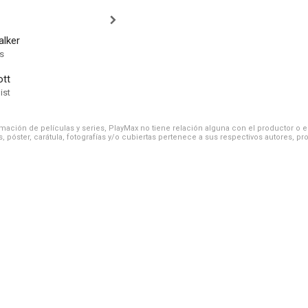
alker
ts
ott
ist
ación de películas y series, PlayMax no tiene relación alguna con el productor o el d
, póster, carátula, fotografías y/o cubiertas pertenece a sus respectivos autores, pr