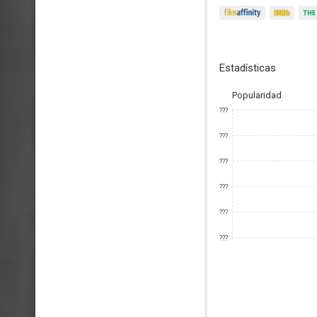
Estadísticas
Popularidad
???
???
???
???
???
???