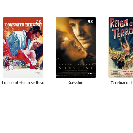
7.8
9.0
Lo que el viento se llevó
Sunshine
El reinado de
7.2
7.0