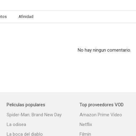
otos
Afinidad
Deadline at Dawn
El diablo en la señorita Jones
En una noc
--
--
No hay ningun comentario.
Peliculas populares
Top proveedores VOD
La mano en la sombra
Fireside Theatre
Abism
Spider-Man: Brand New Day
Amazon Prime Video
--
--
La odisea
Netflix
La boca del diablo
Filmin