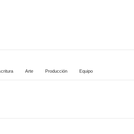
El ladrón de Bagdad
Muerte al amanecer
7.0
6.5
critura
Arte
Producción
Equipo
Hermanos de armas
La vuelta al mundo en 80 días
Enviado es
6.0
6.0