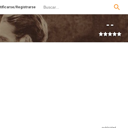
tificarse/Registrarse
--