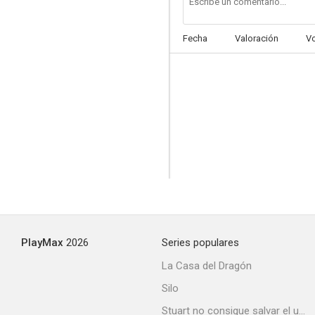
Fecha
Valoración
V
Bir damla su
--
PlayMax
2026
Series populares
Androcles y el león
La Casa del Dragón
--
Silo
Stuart no consigue salvar el universo