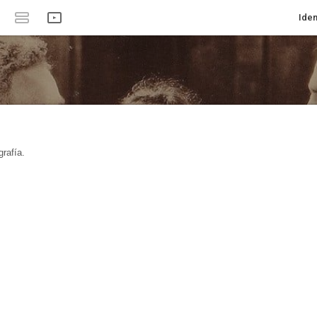
Iden
rafía.