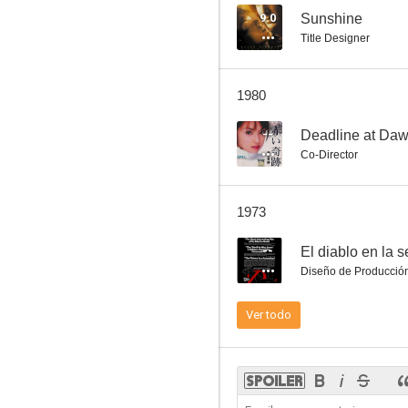
9.0
Sunshine
Title Designer
The Maze (El laberinto)
1980
6.0
--
Deadline at Da
Co-Director
1973
--
El diablo en la 
Diseño de Producció
La tempestad
Ver todo
--