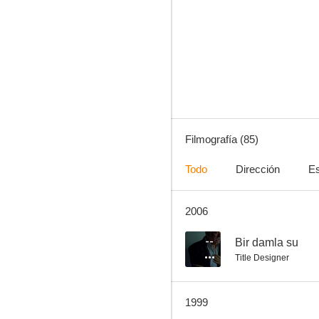
El orgullo de los Yanquis
7.0
Filmografía (85)
Todo
Dirección
Es
2006
Raffles
6.0
--
Bir damla su
Title Designer
1999