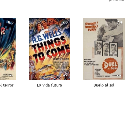
8.5
7.5
7.4
l terror
La vida futura
Duelo al sol
7.0
7.0
7.0