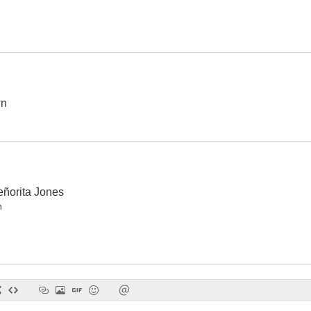
Invasores de Marte
Tambores de guerra
La reina de N
6.0
6.0
wn
señorita Jones
n
La frágil voluntad
El águila negra
Cabalg
--
--