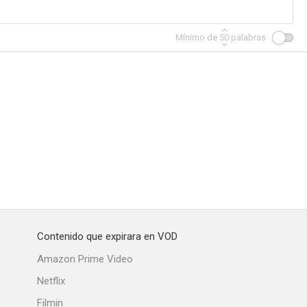
Mínimo de
50
palabras
he así
Four Star Playhouse
La reina de Saba
--
--
--
Contenido que expirara en VOD
os
Domicilio desconocido
Mr. Lucky
Amazon Prime Video
--
--
--
Netflix
Filmin