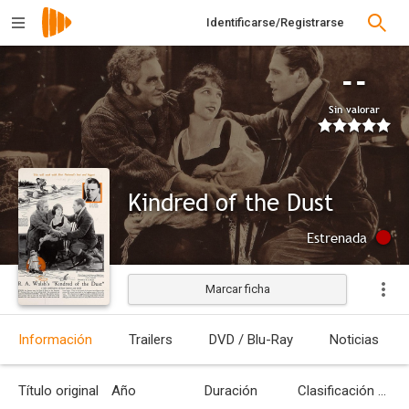
Identificarse/Registrarse
--
Sin valorar
Kindred of the Dust
Estrenada
Marcar ficha
Información
Trailers
DVD / Blu-Ray
Noticias
Título original
Año
Duración
Clasificación por edades