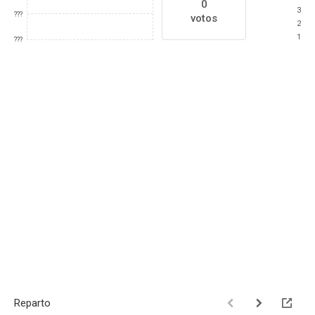
0
3
???
votos
2
1
???
Reparto