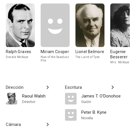
Ralph Graves
Miriam Cooper
Lionel Belmore
Eugenie
Besserer
Donald McKaye
Nan of the Sawdust
The Laird of Tyee
Pile
Mrs. McKaye
Dirección
Escritura
Raoul Walsh
James T. O'Donohoe
Director
Guión
Peter B. Kyne
Novela
Cámara