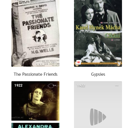
The Passionate Friends
Gypsies
1922
--
1922
--