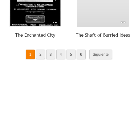
The Enchanted City
The Shaft of Burried Ideas
1
2
3
4
5
6
Siguiente