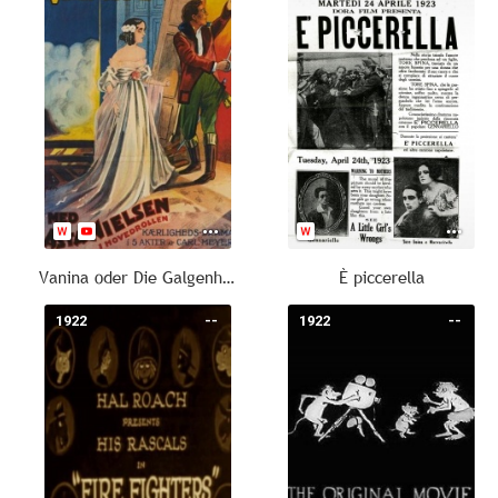
Vanina oder Die Galgenhochzeit (Vanina)
È piccerella
1922
--
1922
--