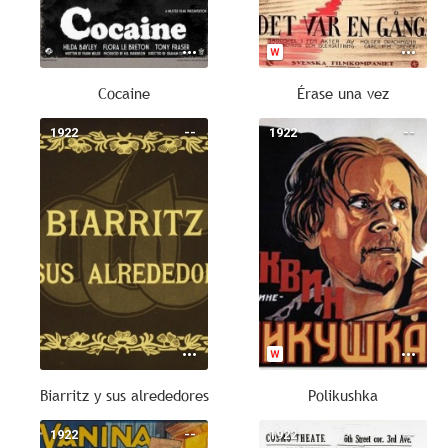
Cocaine
Érase una vez
1922
--
1922
--
Biarritz y sus alrededores
Polikushka
1922
--
1922
--