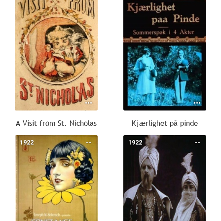
A Visit from St. Nicholas
Kjærlighet på pinde
1922
--
1922
--