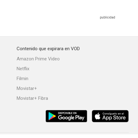
Contenido que expirara en VOD
Amazon Prime Video
Netflix
Filmin
Movistar+
Movistar+ Fibra