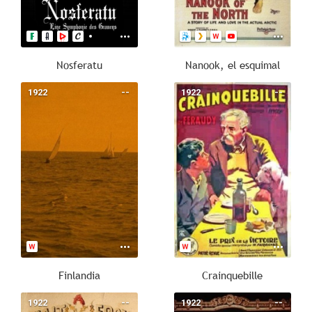
Nosferatu
Nanook, el esquimal
1922
--
1922
--
Finlandia
Crainquebille
1922
--
1922
--