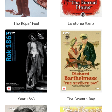
The Ropin' Fool
La eterna llama
1922
--
1922
--
Year 1863
The Seventh Day
1922
--
1922
--