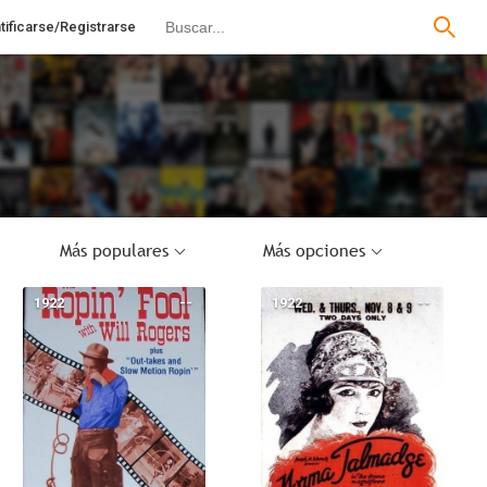
tificarse/Registrarse
Más populares
Más opciones
1922
--
1922
--