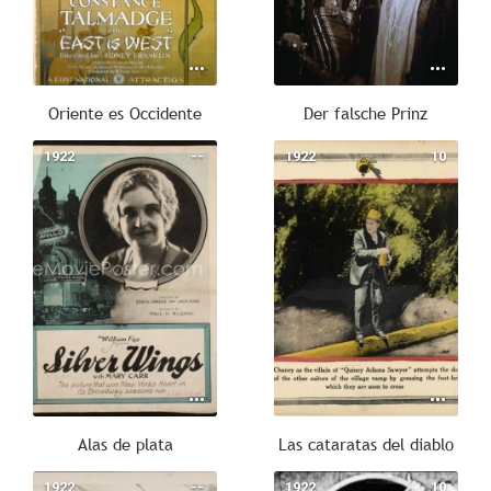
Oriente es Occidente
Der falsche Prinz
1922
--
1922
10
Alas de plata
Las cataratas del diablo
1922
--
1922
10