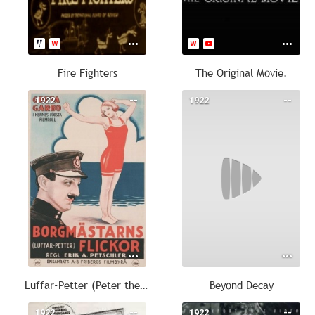
Fire Fighters
The Original Movie.
1922
--
1922
--
Luffar-Petter (Peter the Tramp)
Beyond Decay
1922
--
1922
--