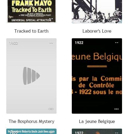
Tracked to Earth
Laborer's Love
1922
--
1922
--
The Bosphorus Mystery
La jeune Belgique
1922
--
1922
--