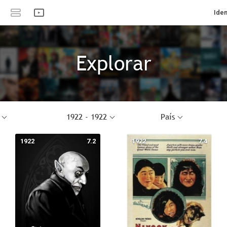
Iden
Explorar
1922 - 1922
País
1922
7.2
1922
7.4