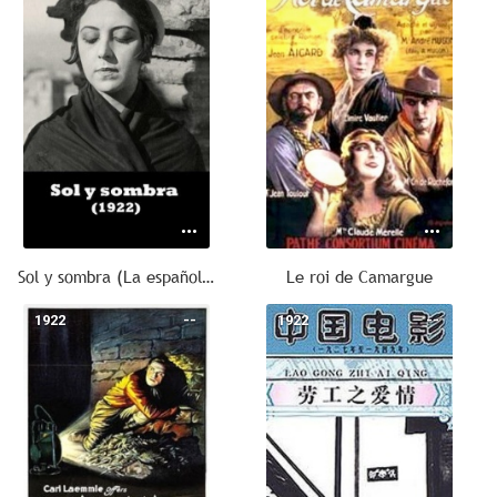
Sol y sombra (La española)
Le roi de Camargue
1922
--
1922
--