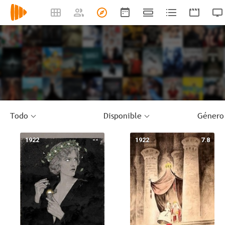
Todo
Disponible
Género
1922
--
1922
7.8