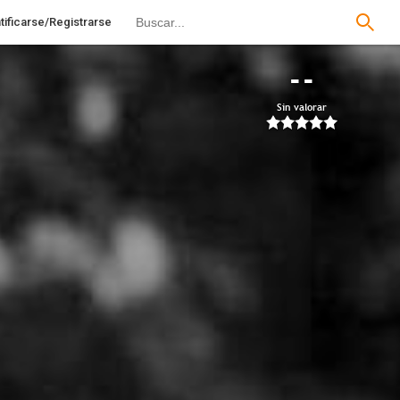
tificarse/Registrarse
--
Sin valorar