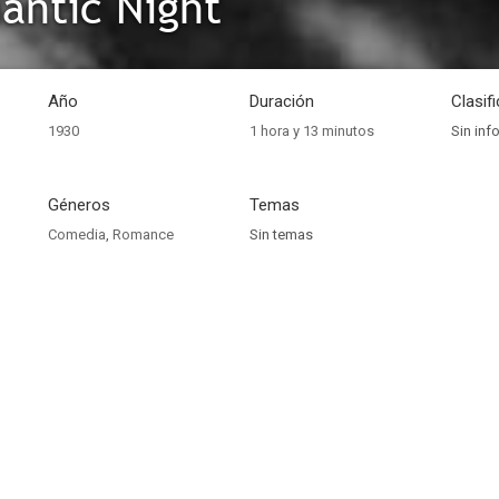
antic Night
Año
Duración
Clasif
1930
1 hora y 13 minutos
Sin inf
Géneros
Temas
Comedia
,
Romance
Sin temas