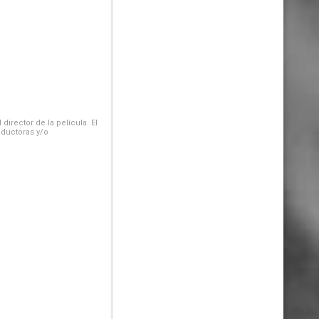
irector de la película. El
oductoras y/o