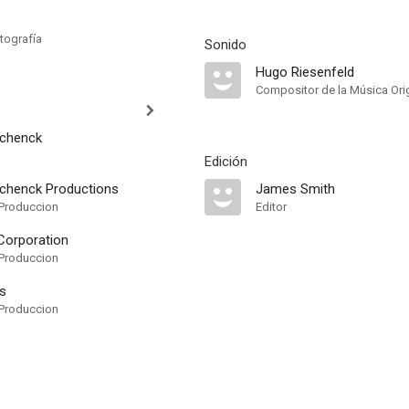
tografía
Sonido
Hugo Riesenfeld
Compositor de la Música Orig
Schenck
Edición
chenck Productions
James Smith
Produccion
Editor
Corporation
Produccion
ts
Produccion