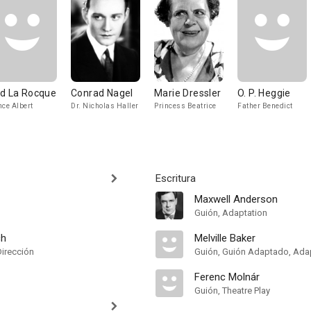
d La Rocque
Conrad Nagel
Marie Dressler
O. P. Heggie
nce Albert
Dr. Nicholas Haller
Princess Beatrice
Father Benedict
Escritura
Maxwell Anderson
Guión, Adaptation
ch
Melville Baker
Dirección
Guión, Guión Adaptado, Ada
Ferenc Molnár
Guión, Theatre Play