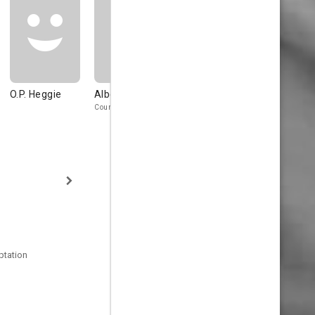
O.P. Heggie
Albert Conti
Edgar Norton
Billie Benn
Count Lutzen
Colonel Wunderlich
Princess
Sympharosa
ptation