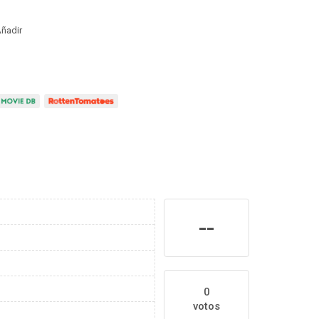
ñadir
--
0
votos