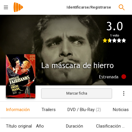
Identificarse/Registrarse
3.0
1 voto
La máscara de hierro
Estrenada
Marcar ficha
Información
Trailers
DVD / Blu-Ray
(2)
Noticias
Título original
Año
Duración
Clasificación por edades