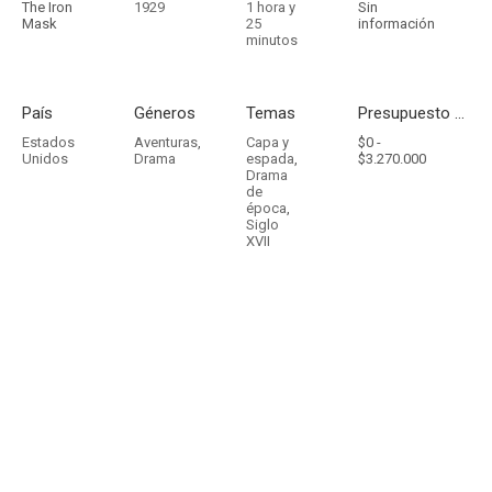
The Iron
1929
1 hora y
Sin
Mask
25
información
minutos
País
Géneros
Temas
Presupuesto - Ingresos
Estados
Aventuras
,
Capa y
$0 -
Unidos
Drama
espada
,
$3.270.000
Drama
de
época
,
Siglo
XVII