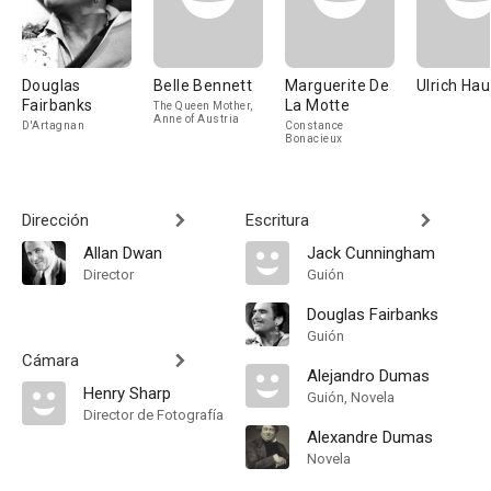
Douglas
Belle Bennett
Marguerite De
Ulrich Hau
Fairbanks
La Motte
The Queen Mother,
Anne of Austria
D'Artagnan
Constance
Bonacieux
Dirección
Escritura
Allan Dwan
Jack Cunningham
Director
Guión
Douglas Fairbanks
Guión
Cámara
Alejandro Dumas
Henry Sharp
Guión, Novela
Director de Fotografía
Alexandre Dumas
Novela