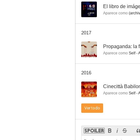
6.0
El libro de imág
Aparece como
(archi
La marca del Zorro
2017
--
--
Propaganda: la f
Aparece como
Self - 
2016
--
Cinecittà Babilo
Aparece como
Self - 
Mary Pickford: The Muse of the Movies
Ver todo
--