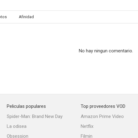
otos
Afinidad
Cary Grant: A Celebration of a Leading Man
What Do Those Old Films Mean?
Chaplin des
--
--
No hay ningun comentario.
Peliculas populares
Top proveedores VOD
Risas y sensaciones de antaño
The Legend of Rudolph Valentino
Ali Baba Goe
Spider-Man: Brand New Day
Amazon Prime Video
--
--
La odisea
Netflix
Obsession
Filmin