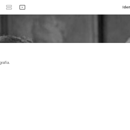
Iden
rafía.