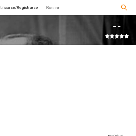
tificarse/Registrarse
--