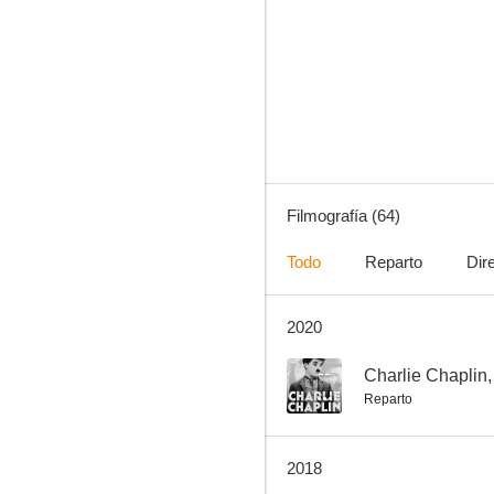
El libro de imágenes
6.0
Filmografía (64)
Todo
Reparto
Dir
2020
El casamiento de Jimmie
5.0
--
Charlie Chaplin, 
Reparto
2018