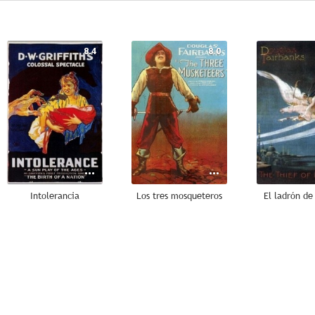
8.4
8.0
Intolerancia
Los tres mosqueteros
El ladrón d
6.0
6.0