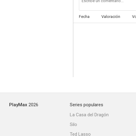
Fecha
Valoración
V
Anthony Quinn: An Original
--
PlayMax
2026
Series populares
El ladrón de Bagdad
La Casa del Dragón
--
Silo
Ted Lasso