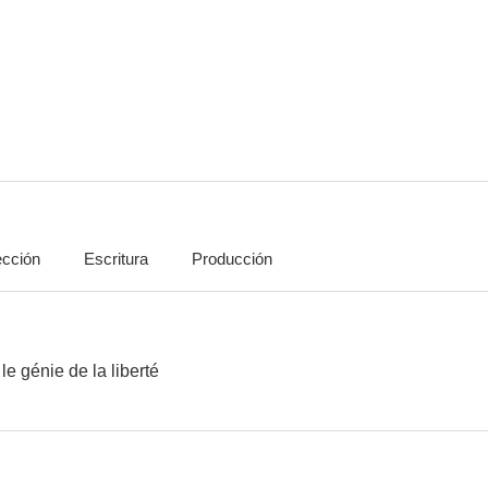
Wilson
Down to Earth
Reaching for
6.0
6.0
ección
Escritura
Producción
Su retrato en los periódicos
Aristocracia americana
Reggie Mix
4.0
3.0
le génie de la liberté