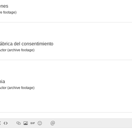
enes
ve footage)
Martyrs of the Alamo
La máscara de hierro
--
--
ábrica del consentimiento
Actor (archive footage)
nia
Actor (archive footage)
Chaplin Today: La quimera del oro
Charlot y el Dictador
Glorioso Tec
--
--