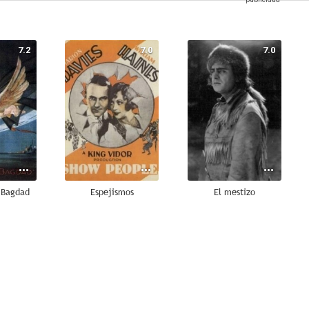
7.2
7.0
7.0
e Bagdad
Espejismos
El mestizo
6.0
6.0
6.0