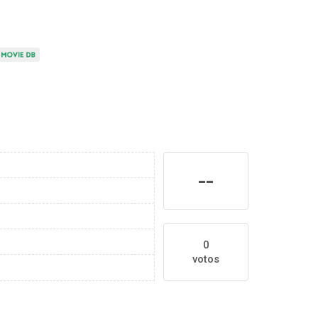
--
0
votos