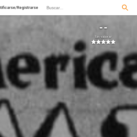
tificarse/Registrarse
--
Sin valorar