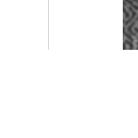
Contenido que expirara en VOD
Amazon Prime Video
Movistar+
Netflix
Filmin
HBO Max