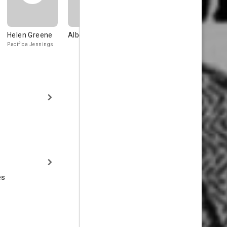
Helen Greene
Albert Parker
Bull Montana
Ada Gilma
Pacifica Jennings
es