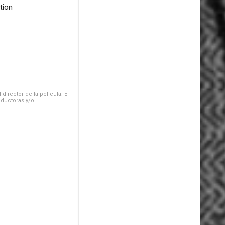
tion
irector de la película. El
oductoras y/o