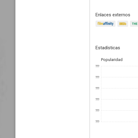
Enlaces externos
Estadísticas
Popularidad
???
???
???
???
???
???