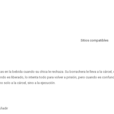
Sitios compatibles
s en la bebida cuando su chica le rechaza. Su borrachera le lleva a la cárcel,
uando es liberado, lo intenta todo para volver a prisión, pero cuando es confund
o solo a la cárcel, sino a la ejecución.
ñadir