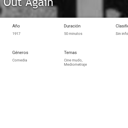
, Out Again
Año
Duración
Clasif
1917
50 minutos
Sin inf
Géneros
Temas
Comedia
Cine mudo
,
Mediometraje