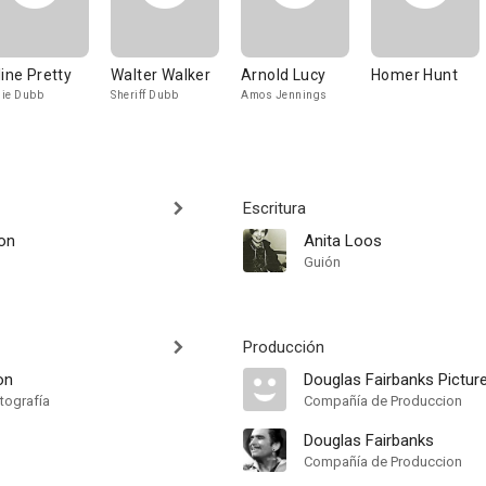
line Pretty
Walter Walker
Arnold Lucy
Homer Hunt
ie Dubb
Sheriff Dubb
Amos Jennings
Escritura
on
Anita Loos
Guión
Producción
on
Douglas Fairbanks Pictur
tografía
Compañía de Produccion
Douglas Fairbanks
Compañía de Produccion