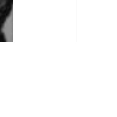
PlayMax
2026
Series populares
La Casa del Dragón
Silo
Stuart no consigue salvar el universo
Ted Lasso
Rick y Morty