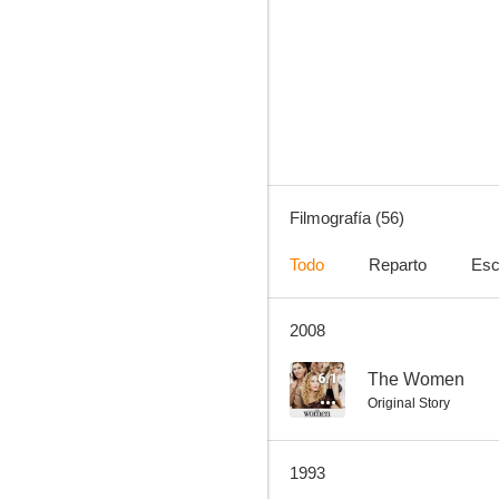
El mestizo
6.1
Filmografía (56)
Todo
Reparto
Esc
2008
The Women
6.0
6.1
The Women
Original Story
1993