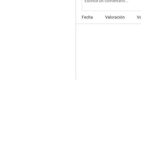
Fecha
Valoración
V
Su retrato en los periódicos
6.0
The New York Hat
5.7