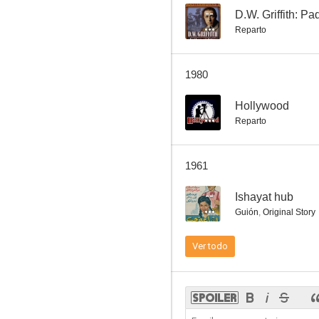
--
D.W. Griffith: Pa
Reparto
Down to Earth
1980
6.0
--
Hollywood
Reparto
1961
--
Ishayat hub
Guión
,
Original Story
Aristocracia americana
Ver todo
6.0