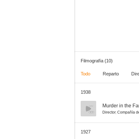
Murder in the Family
--
Filmografía (10)
Todo
Reparto
Dir
1938
Eyes of Youth
--
--
Murder in the Fa
Director
,
Compañía de
1927