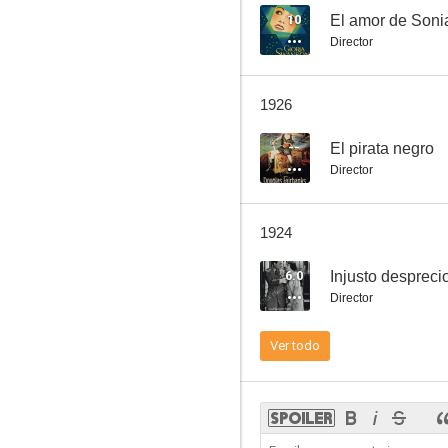
10
El amor de Soni
Director
Troubled Waters
1926
--
El pirata negro
Director
1924
6.0
Injusto despreci
Director
Ver todo