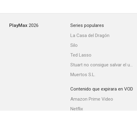
Straight Is the Way
PlayMax
2026
Series populares
--
La Casa del Dragón
Silo
Ted Lasso
Stuart no consigue salvar el universo
Muertos S.L.
Contenido que expirara en VOD
The Party's Over
Amazon Prime Video
--
Netflix
Filmin
Movistar+