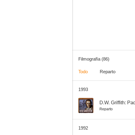
Mister Ed
7.8
Filmografía (86)
Todo
Reparto
1993
Mi bella genio
6.5
--
D.W. Griffith: Pa
Reparto
1992