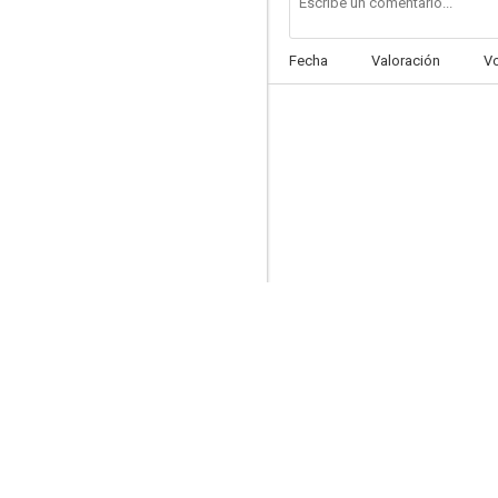
Fecha
Valoración
V
Nanny and the Professor
--
Esa chica
--