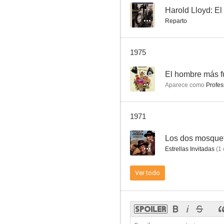
--
Harold Lloyd: El
Reparto
Dulce evocación
1975
--
3.0
El hombre más f
Aparece como
Profes
1971
--
Los dos mosque
Estrellas Invitadas
(
1
D.W. Griffith: Padre del cine
Ver todo
--