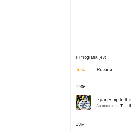
Balas o votos
6.6
Filmografía (48)
Todo
Reparto
1966
Avaricia
6.0
--
Spaceship to t
Aparece como
The Hig
1964