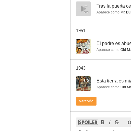
--
Tras la puerta c
Aparece como
Mr. Bu
El infierno del Dante
1951
--
6.3
El padre es abu
Aparece como
Old Ma
1943
8.0
Esta tierra es mí
Aparece como
Old M
Tras la puerta cerrada
Ver todo
--