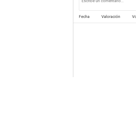
Fecha
Valoración
V
La silla del testigo
--
La danza de los ricos
--