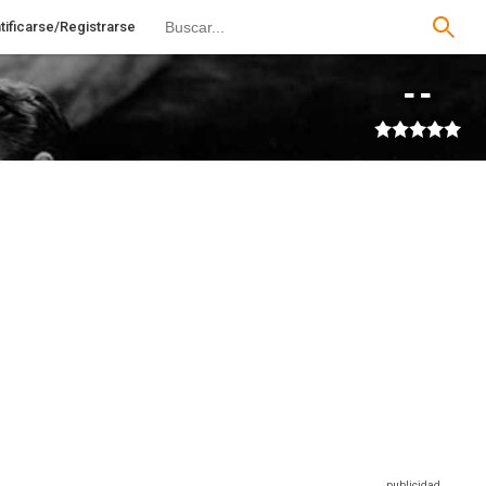
tificarse/Registrarse
--