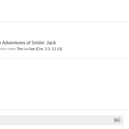
s ciudades
Tonight We Raid Calais
The Adventures of Smilin' Jack
--
--
--
 Adventures of Smilin' Jack
rece como
The Lo-San [Chs. 2-3, 12-13]
Londres
Heaven with a Barbed Wire Fence
María Antonieta
--
--
--