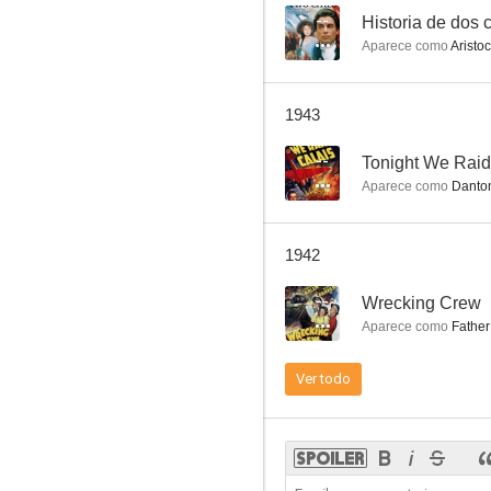
--
Historia de dos 
Aparece como
Aristoc
La máscara de hierro
1943
--
--
Tonight We Raid
Aparece como
Danton
1942
--
Wrecking Crew
Aparece como
Father
Wrecking Crew
Ver todo
--