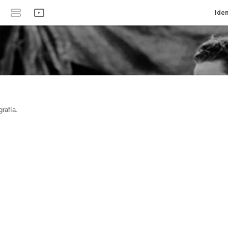
Iden
rafía.