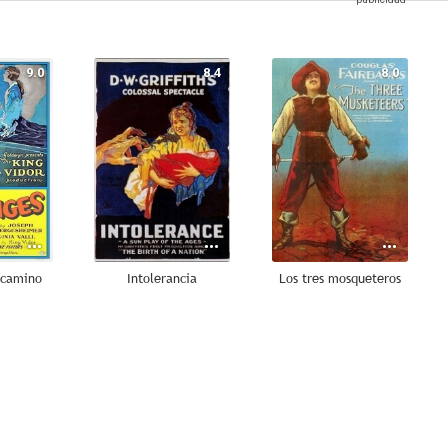
9.0
8.4
8.0
 camino
Intolerancia
Los tres mosqueteros
7.0
7.0
6.7