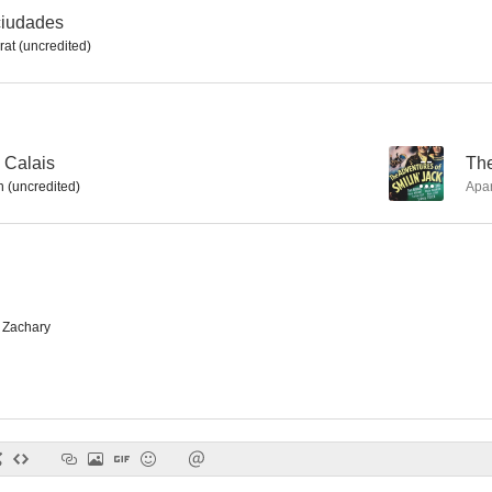
ciudades
rat (uncredited)
Los cuatro jinetes del apocalipsis
Mae West, una rubia peligrosa
Historia de do
--
--
 Calais
--
The
 (uncredited)
Apa
 Zachary
Carlota, la emperatriz loca
El cura del penal
La torre de 
--
--