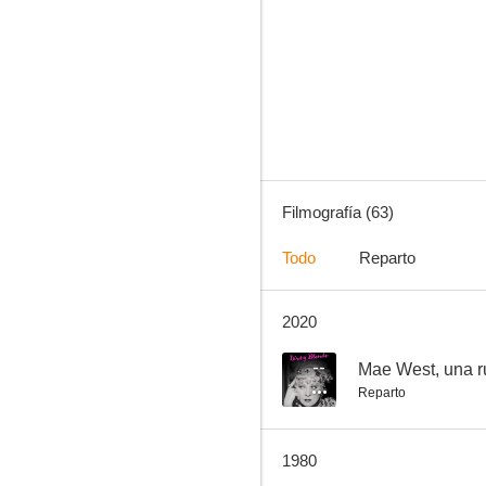
El arca de Noé
6.7
Filmografía (63)
Todo
Reparto
2020
No soy ningún ángel
3.0
--
Mae West, una r
Reparto
1980