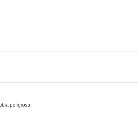
El perro de los Baskerville
Historia de dos ciudades
6.2
6.0
Alas
Por la dama y el honor
El mundo q
2.0
--
ubia peligrosa