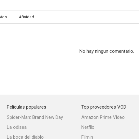
otos
Afinidad
The Last Train from Madrid
María Estuardo
El jardín 
--
--
No hay ningun comentario.
Peliculas populares
Top proveedores VOD
The Monkey's Paw
Vida azarosa
Rasputin y l
Spider-Man: Brand New Day
Amazon Prime Video
--
--
La odisea
Netflix
La boca del diablo
Filmin