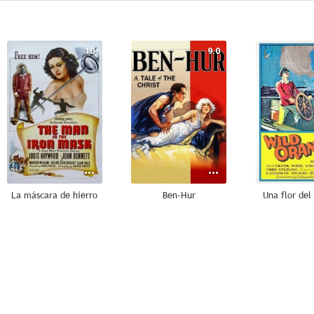
10
9.0
La máscara de hierro
Ben-Hur
Una flor del
7.4
7.3