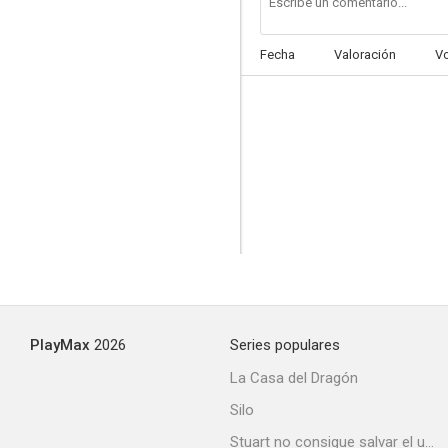
Fecha
Valoración
V
El Zorro vuelve a cabalgar
--
PlayMax
2026
Series populares
La casa de los Rothschild
La Casa del Dragón
--
Silo
Stuart no consigue salvar el universo