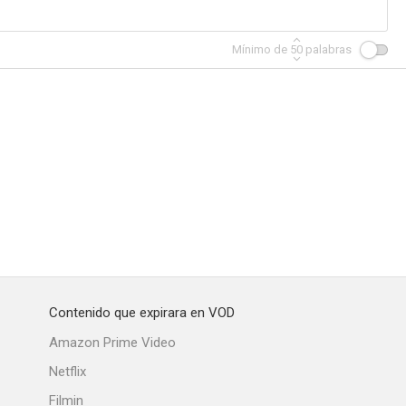
Mínimo de
50
palabras
de Alá
Joaquín Murrieta
¡Viva Villa!
--
--
--
Contenido que expirara en VOD
a zarina
Su gran sacrificio
Chandu el mago
Amazon Prime Video
--
--
--
Netflix
Filmin