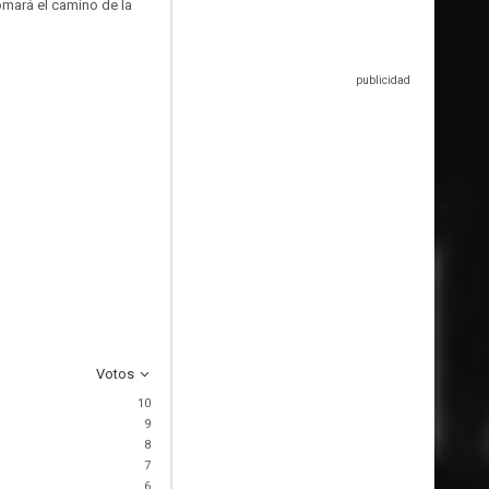
tomará el camino de la
Votos
10
9
8
7
6