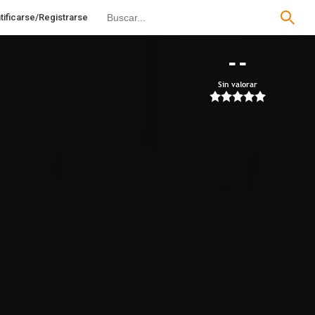
tificarse/Registrarse
--
Sin valorar