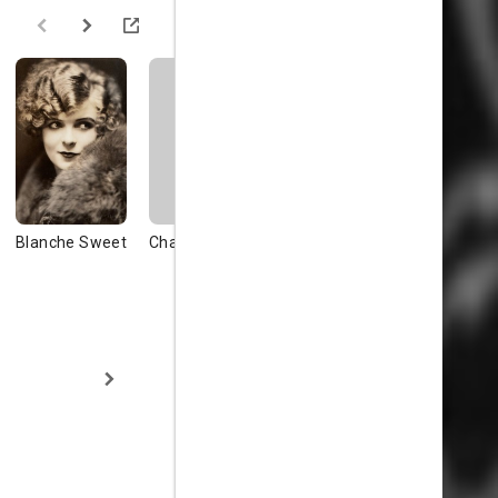
Blanche Sweet
Charles West
Dorothy West
Kathlyn
Williams