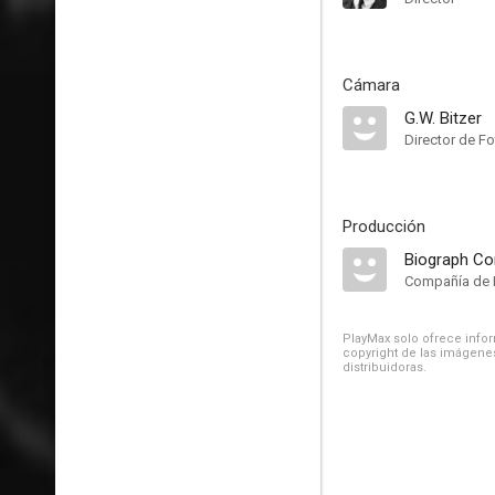
Cámara
G.W. Bitzer
Director de Fo
Producción
Biograph C
Compañía de 
PlayMax solo ofrece inform
copyright de las imágenes
distribuidoras.