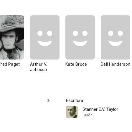
fred Paget
Arthur V.
Kate Bruce
Dell Henderson
Johnson
Escritura
Stanner E.V. Taylor
Guión