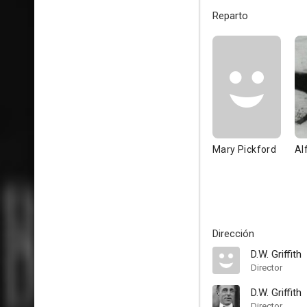
Reparto
Mary Pickford
Al
Dirección
D.W. Griffith
Director
D.W. Griffith
Director