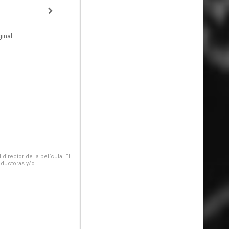
inal
irector de la película. El
oductoras y/o