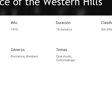
e of the Western Hills
Año
Duración
Clasif
1910
16 minutos
Sin inf
Géneros
Temas
Romance
,
Western
Cine mudo
,
Cortometraje