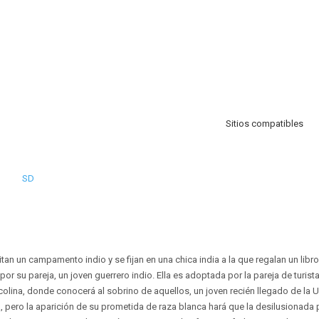
Sitios compatibles
SD
itan un campamento indio y se fijan en una chica india a la que regalan un libro 
or su pareja, un joven guerrero indio. Ella es adoptada por la pareja de turist
colina, donde conocerá al sobrino de aquellos, un joven recién llegado de la U
ia, pero la aparición de su prometida de raza blanca hará que la desilusionada p