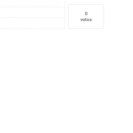
0
votos