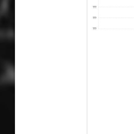
???
???
???