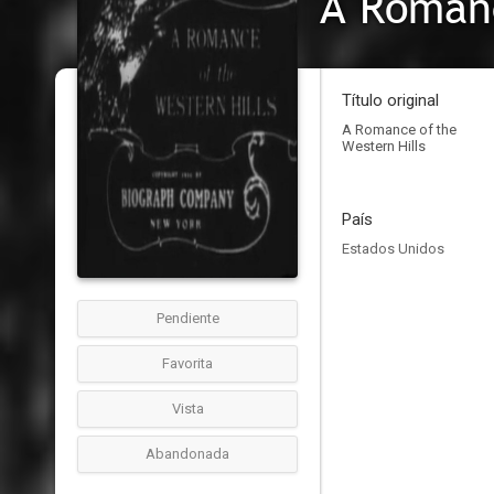
A Romanc
Título original
A Romance of the
Western Hills
País
Estados Unidos
Pendiente
Favorita
Vista
Abandonada