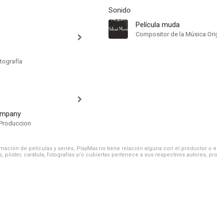
Sonido
Película muda
Compositor de la Música Orig
tografía
ompany
Produccion
ación de películas y series, PlayMax no tiene relación alguna con el productor o el d
, póster, carátula, fotografías y/o cubiertas pertenece a sus respectivos autores, pr