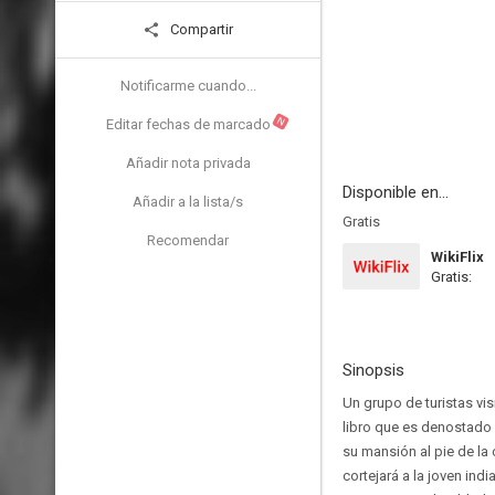
Compartir
Notificarme cuando...
N
Editar fechas de marcado
Añadir nota privada
Disponible en...
Añadir a la lista/s
Gratis
Recomendar
WikiFlix
Gratis:
Sinopsis
Un grupo de turistas vis
libro que es denostado p
su mansión al pie de la 
cortejará a la joven ind