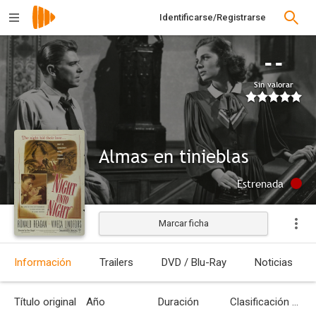
Identificarse/Registrarse
--
Sin valorar
Almas en tinieblas
Estrenada
Marcar ficha
Información
Trailers
DVD / Blu-Ray
Noticias
Título original
Año
Duración
Clasificación por edades