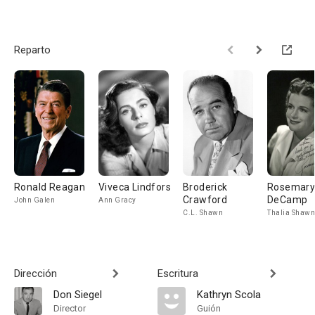
Reparto
Ronald Reagan
Viveca Lindfors
Broderick
Rosemar
Crawford
DeCamp
John Galen
Ann Gracy
C.L. Shawn
Thalia Shawn
Dirección
Escritura
Don Siegel
Kathryn Scola
Director
Guión