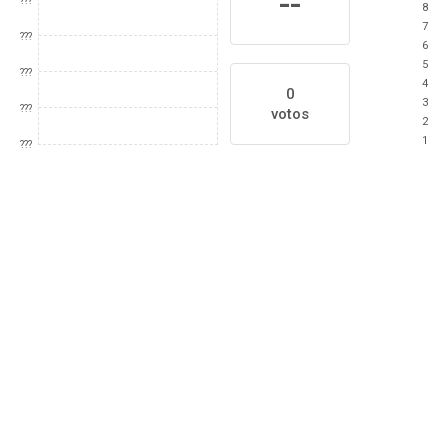
--
???
8
7
???
6
5
???
4
0
3
???
votos
2
1
???