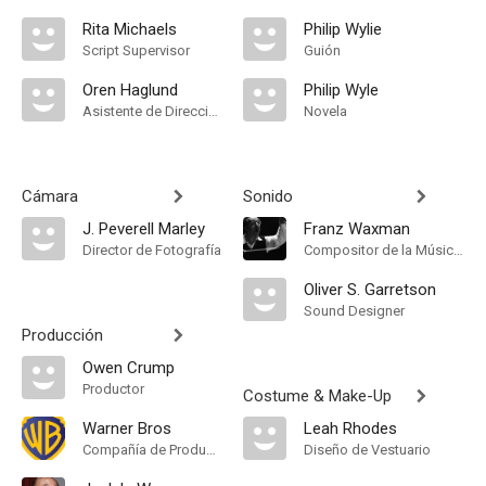
Rita Michaels
Philip Wylie
Script Supervisor
Guión
Oren Haglund
Philip Wyle
Asistente de Dirección
Novela
Cámara
Sonido
J. Peverell Marley
Franz Waxman
Director de Fotografía
Compositor de la Música Original
Oliver S. Garretson
Sound Designer
Producción
Owen Crump
Productor
Costume & Make-Up
Warner Bros
Leah Rhodes
Compañía de Produccion
Diseño de Vestuario