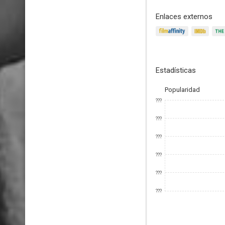
Enlaces externos
Estadísticas
Popularidad
???
???
???
???
???
???