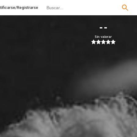
tificarse/Registrarse
--
Sin valorar