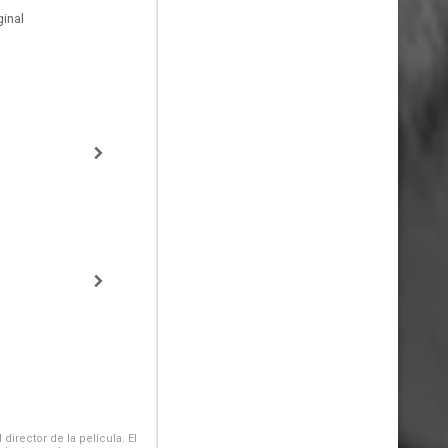
inal
irector de la película. El