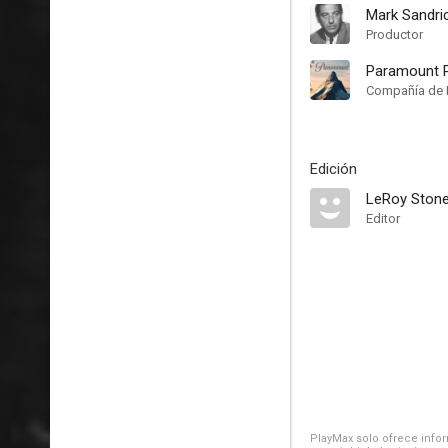
Mark Sandri
Productor
Paramount P
Compañía de 
Edición
LeRoy Ston
Editor
PlayMax solo ofrece inform