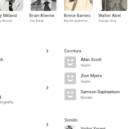
y Milland
Brian Aherne
Binnie Barnes
Walter Abel
y Kenyon
Jim Blake
Myrtle Valentine
George Gore
Escritura
ch
Allan Scott
Guión
Zion Myers
Guión
Samson Raphaelson
g
Novela
tografía
Sonido
Victor Young