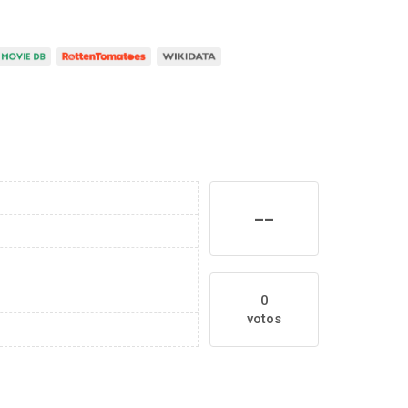
--
0
votos