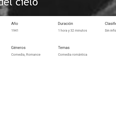
del cielo
Año
Duración
Clasif
1941
1 hora y 32 minutos
Sin inf
Géneros
Temas
Comedia
,
Romance
Comedia romántica