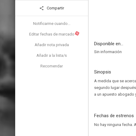
Compartir
Notificarme cuando...
N
Editar fechas de marcado
Disponible en...
Añadir nota privada
Sin información
Añadir a la lista/s
Recomendar
Sinopsis
A medida que se acerca 
segundo lugar después d
a un apuesto abogado y 
Fechas de estrenos
No hay ninguna fecha.
A