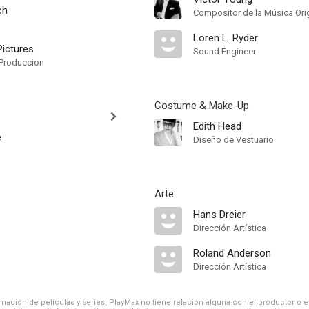
ch
Compositor de la Música Orig
Loren L. Ryder
ictures
Sound Engineer
Produccion
Costume & Make-Up
Edith Head
e
Diseño de Vestuario
Arte
Hans Dreier
Dirección Artística
Roland Anderson
Dirección Artística
ación de películas y series, PlayMax no tiene relación alguna con el productor o el d