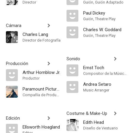
Director
Guión, Guión Adaptado
Paul Dickey
Guión, Theatre Play
Cámara
Charles W. Goddard
Charles Lang
Guión, Theatre Play
Director de Fotografía
Sonido
Producción
Ernst Toch
Arthur Hornblow Jr.
Compositor de la Música Original
Productor
Andrea Setaro
Paramount Pictures
Music Arranger
Compañía de Produccion
Costume & Make-Up
Edición
Edith Head
Ellsworth Hoagland
Diseño de Vestuario
Editor