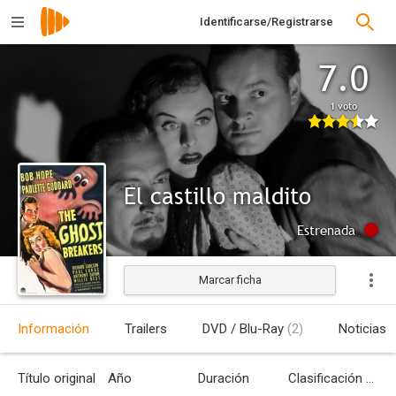
Identificarse/Registrarse
7.0
1 voto
El castillo maldito
Estrenada
Marcar ficha
Información
Trailers
DVD / Blu-Ray
(2)
Noticias
Título original
Año
Duración
Clasificación por edades