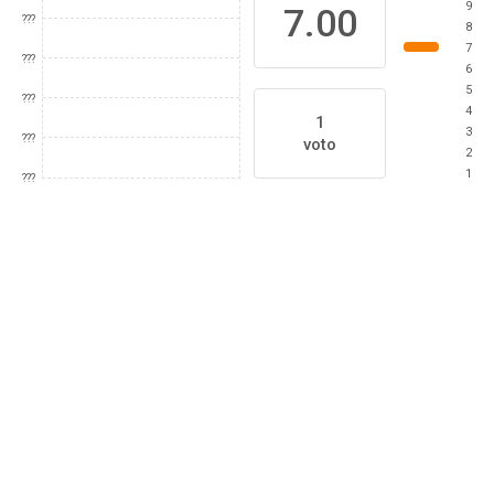
9
7.00
???
8
7
???
6
5
???
4
1
3
???
voto
2
1
???