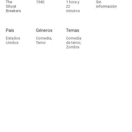
The
1940
1 hora y
Sin
Ghost
22
información
Breakers
minutos
País
Géneros
Temas
Estados
Comedia
,
Comedia
Unidos
Terror
de terror
,
Zombis