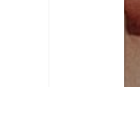
Contenido que expirara en VOD
Amazon Prime Video
Netflix
Filmin