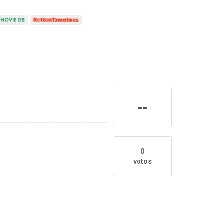
--
0
votos