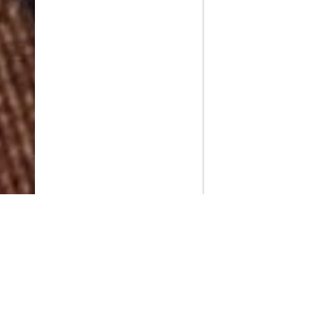
PlayMax
2026
Series populares
La Casa del Dragón
Silo
Stuart no consigue salvar el universo