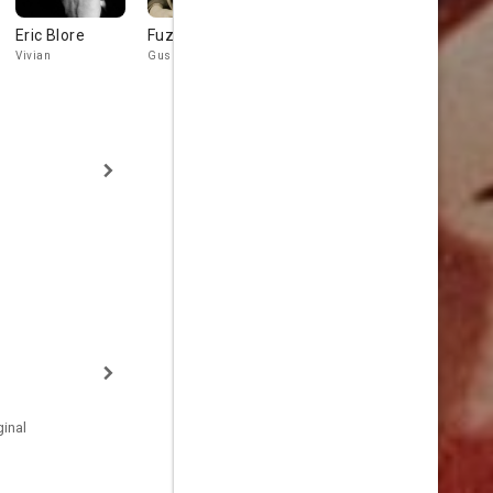
Eric Blore
Fuzzy Knight
Cecil Kellaway
Oliver Blak
Vivian
Gus Nelson
Shipboard Host
Bender
inal