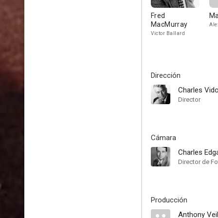
Fred
Ma
MacMurray
Ale
Victor Ballard
Dirección
Charles Vid
Director
Cámara
Charles Ed
Director de Fo
Producción
Anthony Veil