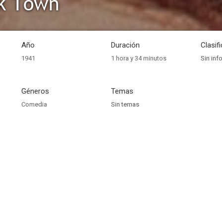
k Town
Año
Duración
Clasif
1941
1 hora y 34 minutos
Sin inf
Géneros
Temas
Comedia
Sin temas