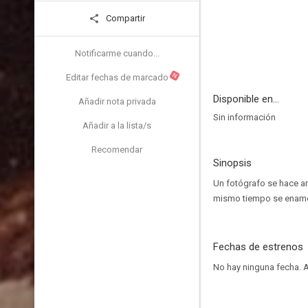
Compartir
Notificarme cuando...
N
Editar fechas de marcado
Disponible en...
Añadir nota privada
Sin información
Añadir a la lista/s
Recomendar
Sinopsis
Un fotógrafo se hace am
mismo tiempo se enamor
Fechas de estrenos
No hay ninguna fecha.
A