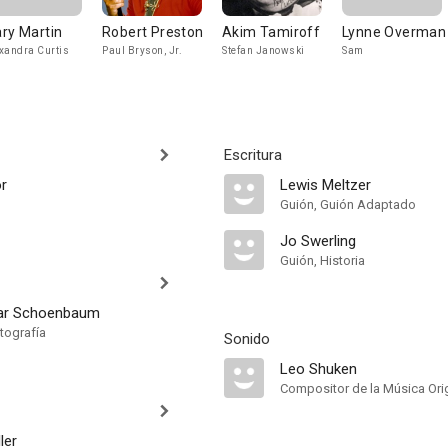
ry Martin
Robert Preston
Akim Tamiroff
Lynne Overman
xandra Curtis
Paul Bryson, Jr.
Stefan Janowski
Sam
Escritura
or
Lewis Meltzer
Guión, Guión Adaptado
Jo Swerling
Guión, Historia
gar Schoenbaum
tografía
Sonido
Leo Shuken
Compositor de la Música Orig
ler