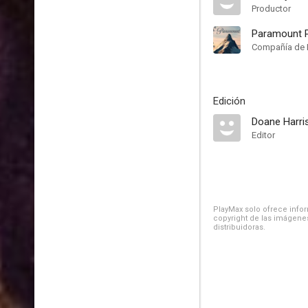
Productor
Paramount P
Compañía de 
Edición
Doane Harri
Editor
PlayMax solo ofrece inform
copyright de las imágenes
distribuidoras.