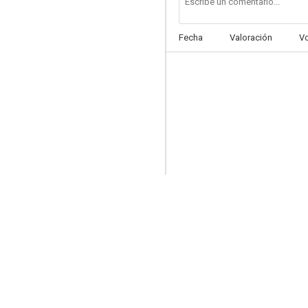
Fecha
Valoración
V
La reina virgen
6.8
Juana de Arco
6.0