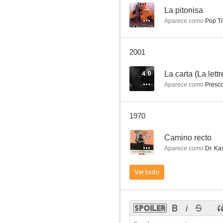
--
La pitonisa
Aparece como
Pop Ti
Perry Mason
2001
7.2
4.0
La carta (La lettr
Aparece como
Presco
1970
--
Camino recto
Aparece como
Dr. Ka
El rebelde orgulloso
Ver todo
7.0