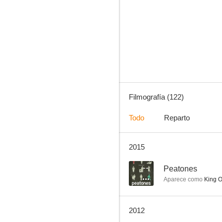
El demonio del mar
8.4
Filmografía (122)
Todo
Reparto
2015
El invisible Harvey
7.5
--
Peatones
Aparece como
King O
2012