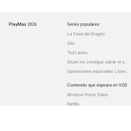
My Wife's Best Friend
PlayMax
2026
Series populares
--
La Casa del Dragón
Silo
Ted Lasso
Stuart no consigue salvar el universo
Operaciones especiales: Lioness
Contenido que expirara en VOD
Katie Did It
Amazon Prime Video
--
Netflix
Filmin
Movistar+