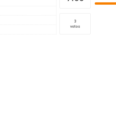
3
votos