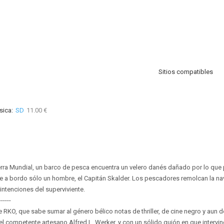
Sitios compatibles
sica:
SD
11.00 €
rra Mundial, un barco de pesca encuentra un velero danés dañado por lo que 
 a bordo sólo un hombre, el Capitán Skalder. Los pescadores remolcan la nave
intenciones del superviviente.
------
 RKO, que sabe sumar al género bélico notas de thriller, de cine negro y aun d
l competente artesano Alfred L. Werker, y con un sólido guión en que intervino 