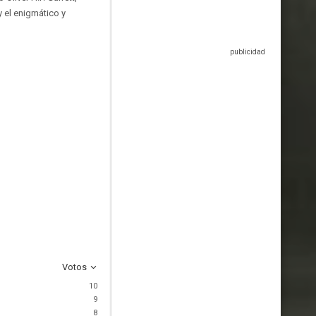
y el enigmático y
Votos
10
9
8