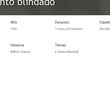
nto blindado
Año
Duración
Clasif
1951
1 hora y 30 minutos
Sin inf
Géneros
Temas
Bélico
,
Drama
II Guerra Mundial