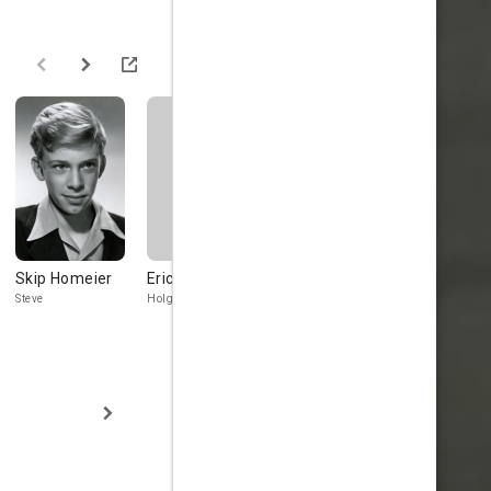
Skip Homeier
Eric Feldary
J.M. Kerrigan
Arthur Shi
Steve
Holger
Skipper Ben
Kevin Dolan