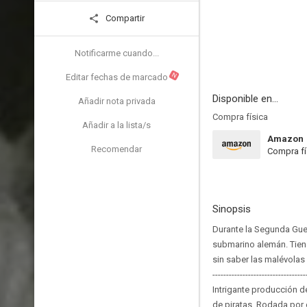
Compartir
Notificarme cuando...
N
Editar fechas de marcado
Disponible en...
Añadir nota privada
Compra física
Añadir a la lista/s
Amazon
Recomendar
Compra fí
Sinopsis
Durante la Segunda Gue
submarino alemán. Tiene
sin saber las malévolas 
----------------------------------
Intrigante producción de
de piratas. Rodada por e