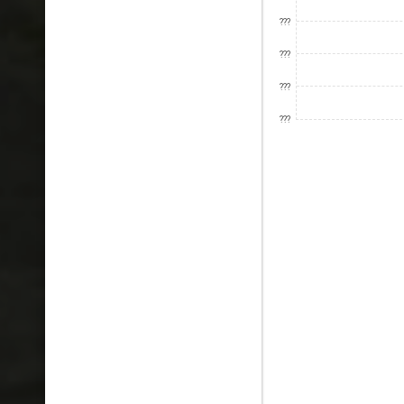
???
???
???
???