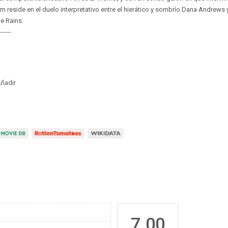
film reside en el duelo interpretativo entre el hierático y sombrío Dana Andrews 
e Rains.
------
ñadir
7.00