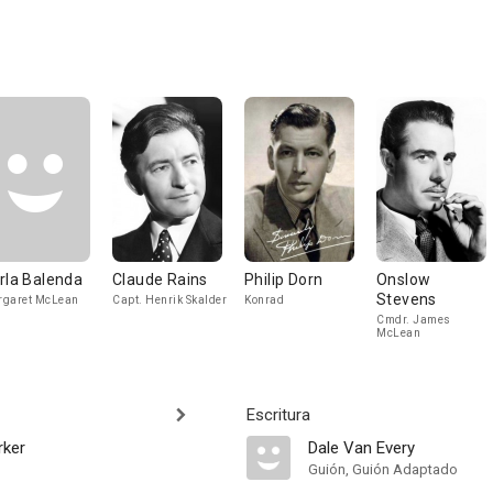
rla Balenda
Claude Rains
Philip Dorn
Onslow
Stevens
garet McLean
Capt. Henrik Skalder
Konrad
Cmdr. James
McLean
Escritura
rker
Dale Van Every
Guión, Guión Adaptado