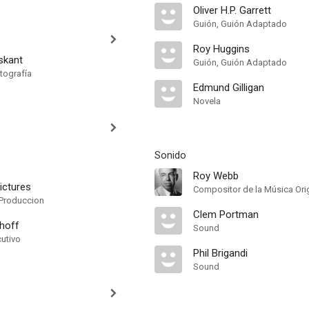
Oliver H.P. Garrett
Guión, Guión Adaptado
Roy Huggins
skant
Guión, Guión Adaptado
tografía
Edmund Gilligan
Novela
Sonido
Roy Webb
ictures
Compositor de la Música Orig
Produccion
Clem Portman
hoff
Sound
cutivo
Phil Brigandi
Sound