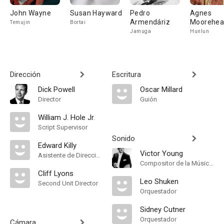
John Wayne
Susan Hayward
Pedro
Agnes
Armendáriz
Moorehe
Temujin
Bortai
Jamuga
Hunlun
Dirección
Escritura
Dick Powell
Oscar Millard
Director
Guión
William J. Hole Jr.
Script Supervisor
Sonido
Edward Killy
Victor Young
Asistente de Dirección
Compositor de la Música Original
Cliff Lyons
Leo Shuken
Second Unit Director
Orquestador
Sidney Cutner
Orquestador
Cámara