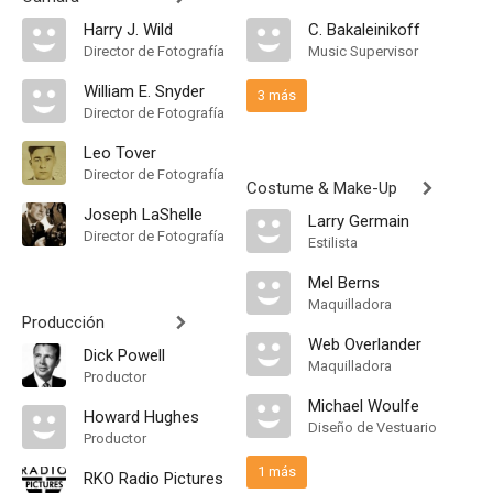
Harry J. Wild
C. Bakaleinikoff
Director de Fotografía
Music Supervisor
William E. Snyder
3 más
Director de Fotografía
Leo Tover
Director de Fotografía
Costume & Make-Up
Joseph LaShelle
Larry Germain
Director de Fotografía
Estilista
Mel Berns
Maquilladora
Producción
Web Overlander
Dick Powell
Maquilladora
Productor
Michael Woulfe
Howard Hughes
Diseño de Vestuario
Productor
1 más
RKO Radio Pictures