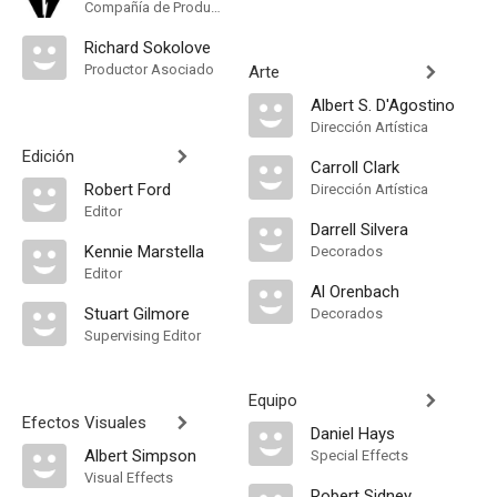
Compañía de Produccion
Richard Sokolove
Productor Asociado
Arte
Albert S. D'Agostino
Dirección Artística
Edición
Carroll Clark
Robert Ford
Dirección Artística
Editor
Darrell Silvera
Kennie Marstella
Decorados
Editor
Al Orenbach
Stuart Gilmore
Decorados
Supervising Editor
Equipo
Efectos Visuales
Daniel Hays
Albert Simpson
Special Effects
Visual Effects
Robert Sidney