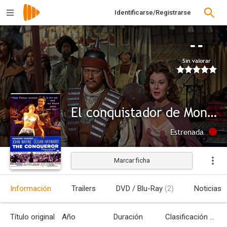
Identificarse/Registrarse
--
Sin valorar
El conquistador de Mongolia
Estrenada
Marcar ficha
Información
Trailers
DVD / Blu-Ray
(2)
Noticias
Título original
Año
Duración
Clasificación por edades