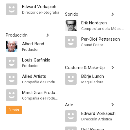
Edward Vorkapich
Director de Fotografía
Sonido
Erik Nordgren
Compositor de la Música Original
Producción
Per-Olof Pettersson
Albert Band
Sound Editor
Productor
Louis Garfinkle
Productor
Costume & Make-Up
Allied Artists
Börje Lundh
Compañía de Produccion
Maquilladora
Mardi Gras Productions Inc
Compañía de Produccion
Arte
3 más
Edward Vorkapich
Dirección Artística
Rolf Boman