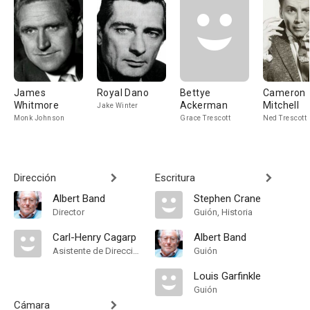
James
Royal Dano
Bettye
Cameron
Whitmore
Ackerman
Mitchell
Jake Winter
Monk Johnson
Grace Trescott
Ned Trescott
Dirección
Escritura
Albert Band
Stephen Crane
Director
Guión, Historia
Carl-Henry Cagarp
Albert Band
Asistente de Dirección
Guión
Louis Garfinkle
Guión
Cámara