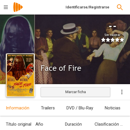
Identificarse/Registrarse
--
Sin valorar
Face of Fire
Marcar ficha
Estrenada
Información
Trailers
DVD / Blu-Ray
Noticias
Título original
Año
Duración
Clasificación por edades