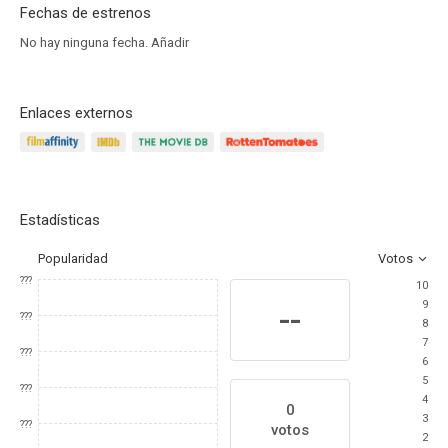
Fechas de estrenos
No hay ninguna fecha.
Añadir
Enlaces externos
Estadísticas
Popularidad
Votos
???
10
9
--
???
8
7
???
6
5
???
4
0
3
???
votos
2