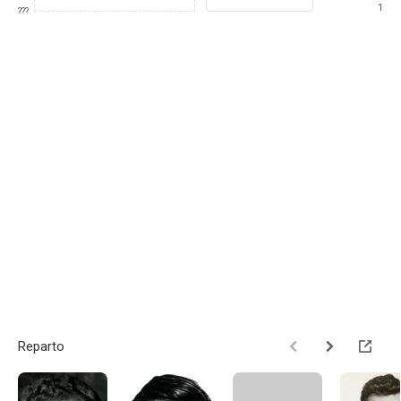
1
???
Reparto