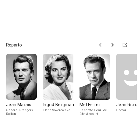
Reparto
Jean Marais
Ingrid Bergman
Mel Ferrer
Jean Rich
Général François
Elena Sokorowska
Le comte Henri de
Hector
Rollan
Chevincourt