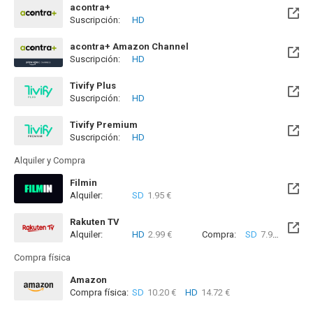
acontra+
Suscripción:
HD
acontra+ Amazon Channel
Suscripción:
HD
Tivify Plus
Suscripción:
HD
Disponible hasta el Mié, 09 May 2029 (Quedan 2 años)
Tivify Premium
Suscripción:
HD
Disponible hasta el Mié, 09 May 2029 (Quedan 2 años)
Alquiler y Compra
Filmin
Alquiler:
SD
1.95 €
Disponible hasta el Lun, 09 Nov 2026 (Quedan 3 meses)
Rakuten TV
Alquiler:
HD
2.99 €
Compra:
SD
7.99 €
HD
9
Compra física
Amazon
Compra física:
SD
10.20 €
HD
14.72 €