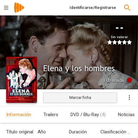
Identificarse/Registrarse
--
Sin valorar
Elena y los hombres
Estrenada
Marcar ficha
Información
Trailers
DVD / Blu-Ray
(4)
Noticias
Título original
Año
Duración
Clasificación por edades