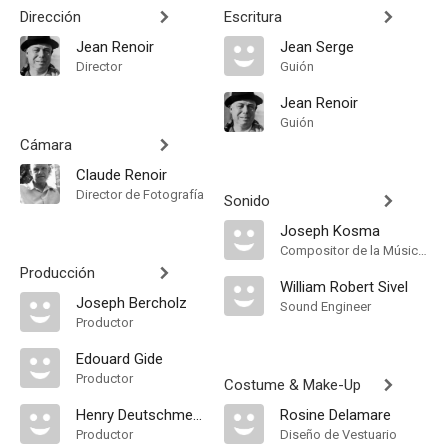
Dirección
Escritura
Jean Renoir
Jean Serge
Director
Guión
Jean Renoir
Guión
Cámara
Claude Renoir
Director de Fotografía
Sonido
Joseph Kosma
Compositor de la Música Original, Música
Producción
William Robert Sivel
Joseph Bercholz
Sound Engineer
Productor
Edouard Gide
Productor
Costume & Make-Up
Henry Deutschmeister
Rosine Delamare
Productor
Diseño de Vestuario