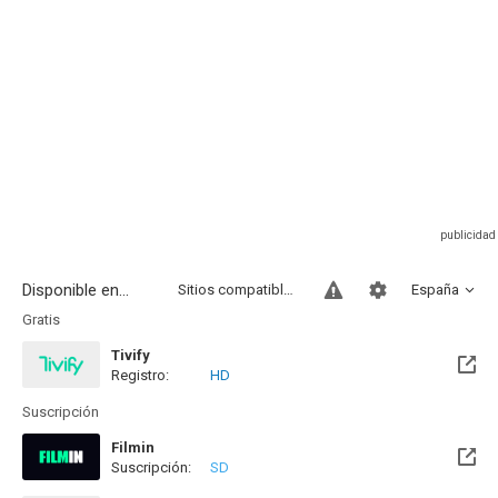
Disponible en...
Sitios compatibles
España
Gratis
Tivify
Registro:
HD
Disponible hasta el Mié, 09 May 2029 (Quedan 2 años)
Suscripción
Filmin
Suscripción:
SD
Disponible hasta el Lun, 09 Nov 2026 (Quedan 3 meses)